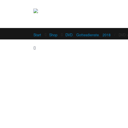
Start
Shop
DVD
,
Gottesdienste
,
2018
DVD v