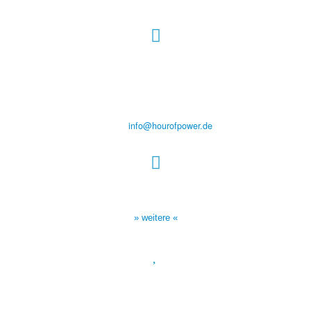
Hour of Power Deutschland
Verein zur Förderung der Verkündigung
des Evangeliums e.V.
Steinerne Furt 78
D-86167 Augsburg
Tel.: (+49) 0 8 21 / 420 96 96
E-Mail:
info@hourofpower.de
Sendezeiten Hour of Power
10:30 Uhr auf TELE 5,
17:00 Uhr auf Bibel TV
» weitere «
Spendenkonto
:
Baden-Württembergische Bank
BLZ: 600 501 01
Konto: 28 94 829