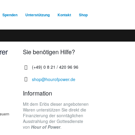
Spenden
Unterstützung
Kontakt
Shop
rer
Sie benötigen Hilfe?
(+49) 0 8 21 / 420 96 96
shop@hourofpower.de
Information
Mit dem Erlös dieser angebotenen
Waren unterstützen Sie direkt die
teuern
Finanzierung der sonntäglichen
Ausstrahlung der Gottesdienste
von
Hour of Power
.