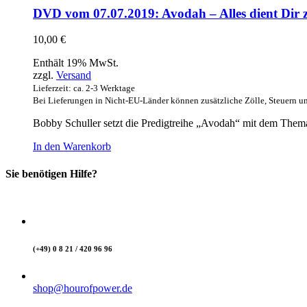
DVD vom 07.07.2019: Avodah – Alles dient Dir 
10,00
€
Enthält 19% MwSt.
zzgl.
Versand
Lieferzeit: ca. 2-3 Werktage
Bei Lieferungen in Nicht-EU-Länder können zusätzliche Zölle, Steuern u
Bobby Schuller setzt die Predigtreihe „Avodah“ mit dem Thema 
In den Warenkorb
Sie benötigen Hilfe?
(+49) 0 8 21 / 420 96 96
shop@hourofpower.de