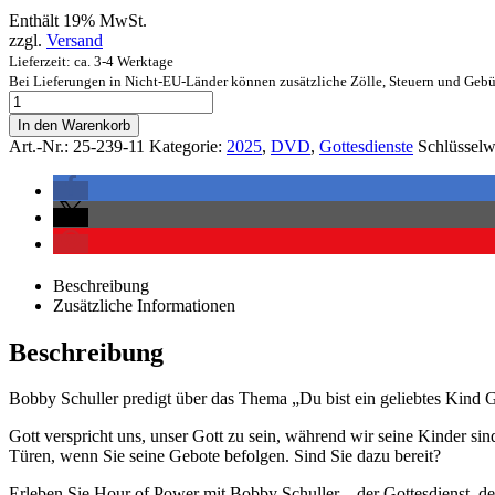
Enthält 19% MwSt.
zzgl.
Versand
Lieferzeit: ca. 3-4 Werktage
Bei Lieferungen in Nicht-EU-Länder können zusätzliche Zölle, Steuern und Gebü
In den Warenkorb
Art.-Nr.:
25-239-11
Kategorie:
2025
,
DVD
,
Gottesdienste
Schlüsselw
Beschreibung
Zusätzliche Informationen
Beschreibung
Bobby Schuller predigt über das Thema „Du bist ein geliebtes Kind G
Gott verspricht uns, unser Gott zu sein, während wir seine Kinder si
Türen, wenn Sie seine Gebote befolgen. Sind Sie dazu bereit?
Erleben Sie Hour of Power mit Bobby Schuller – der Gottesdienst, der