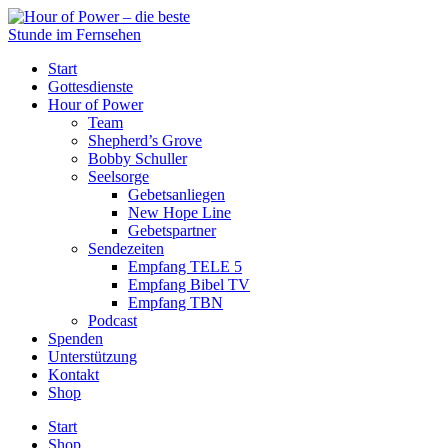
Start
Gottesdienste
Hour of Power
Team
Shepherd’s Grove
Bobby Schuller
Seelsorge
Gebetsanliegen
New Hope Line
Gebetspartner
Sendezeiten
Empfang TELE 5
Empfang Bibel TV
Empfang TBN
Podcast
Spenden
Unterstützung
Kontakt
Shop
Start
Shop