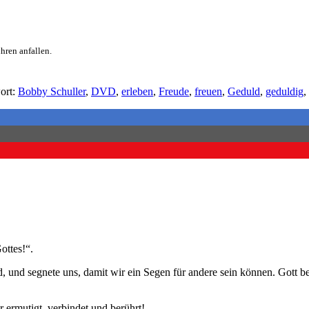
hren anfallen.
ort:
Bobby Schuller
,
DVD
,
erleben
,
Freude
,
freuen
,
Geduld
,
geduldig
,
ottes!“.
nd, und segnete uns, damit wir ein Segen für andere sein können. Gott 
 ermutigt, verbindet und berührt!