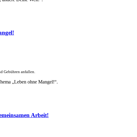
angel!
nd Gebühren anfallen.
 Thema „Leben ohne Mangel!“.
emeinsamen Arbeit!