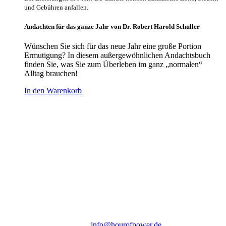
und Gebühren anfallen.
Andachten für das ganze Jahr von Dr. Robert Harold Schuller
Wünschen Sie sich für das neue Jahr eine große Portion
Ermutigung? In diesem außergewöhnlichen Andachtsbuch
finden Sie, was Sie zum Überleben im ganz „normalen“
Alltag brauchen!
In den Warenkorb
Hour of Power Deutschland
Verein zur Förderung der Verkündigung
des Evangeliums e.V.
Steinerne Furt 78
D-86167 Augsburg
Tel.: (+49) 0 8 21 / 420 96 96
E-Mail:
info@hourofpower.de