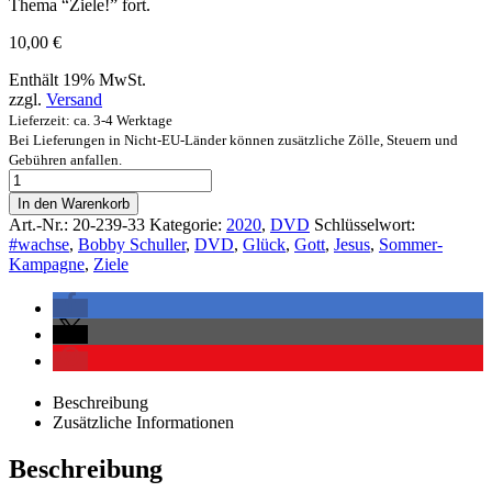
Thema “Ziele!” fort.
10,00
€
Enthält 19% MwSt.
zzgl.
Versand
Lieferzeit: ca. 3-4 Werktage
Bei Lieferungen in Nicht-EU-Länder können zusätzliche Zölle, Steuern und
Gebühren anfallen.
In den Warenkorb
Art.-Nr.:
20-239-33
Kategorie:
2020
,
DVD
Schlüsselwort:
#wachse
,
Bobby Schuller
,
DVD
,
Glück
,
Gott
,
Jesus
,
Sommer-
Kampagne
,
Ziele
Beschreibung
Zusätzliche Informationen
Beschreibung