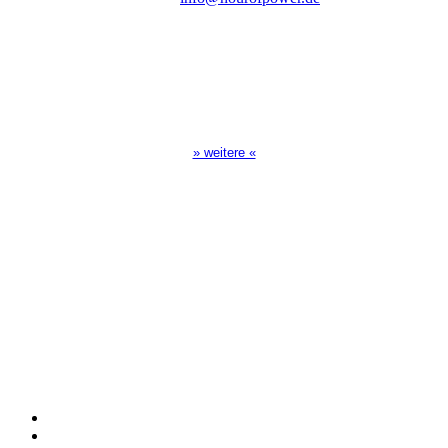
Sendezeiten Hour of Power
10:30 Uhr auf TELE 5,
17:00 Uhr auf Bibel TV
» weitere «
Spendenkonto
:
Baden-Württembergische Bank
BLZ: 600 501 01
Konto: 28 94 829
IBAN: DE43600501010002894829
BIC: SOLADEST600