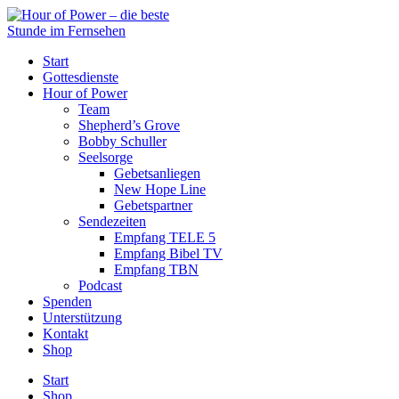
Start
Gottesdienste
Hour of Power
Team
Shepherd’s Grove
Bobby Schuller
Seelsorge
Gebetsanliegen
New Hope Line
Gebetspartner
Sendezeiten
Empfang TELE 5
Empfang Bibel TV
Empfang TBN
Podcast
Spenden
Unterstützung
Kontakt
Shop
Start
Shop