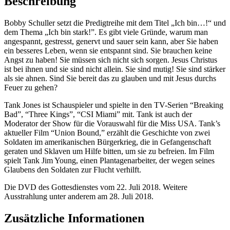
Beschreibung
Bobby Schuller setzt die Predigtreihe mit dem Titel „Ich bin…!“ und
dem Thema „Ich bin stark!”. Es gibt viele Gründe, warum man
angespannt, gestresst, genervt und sauer sein kann, aber Sie haben
ein besseres Leben, wenn sie entspannt sind. Sie brauchen keine
Angst zu haben! Sie müssen sich nicht sich sorgen. Jesus Christus
ist bei ihnen und sie sind nicht allein. Sie sind mutig! Sie sind stärker
als sie ahnen. Sind Sie bereit das zu glauben und mit Jesus durchs
Feuer zu gehen?
Tank Jones ist Schauspieler und spielte in den TV-Serien “Breaking
Bad”, “Three Kings”, “CSI Miami” mit. Tank ist auch der
Moderator der Show für die Vorauswahl für die Miss USA. Tank’s
aktueller Film “Union Bound,” erzählt die Geschichte von zwei
Soldaten im amerikanischen Bürgerkrieg, die in Gefangenschaft
geraten und Sklaven um Hilfe bitten, um sie zu befreien. Im Film
spielt Tank Jim Young, einen Plantagenarbeiter, der wegen seines
Glaubens den Soldaten zur Flucht verhilft.
Die DVD des Gottesdienstes vom 22. Juli 2018. Weitere
Ausstrahlung unter anderem am 28. Juli 2018.
Zusätzliche Informationen