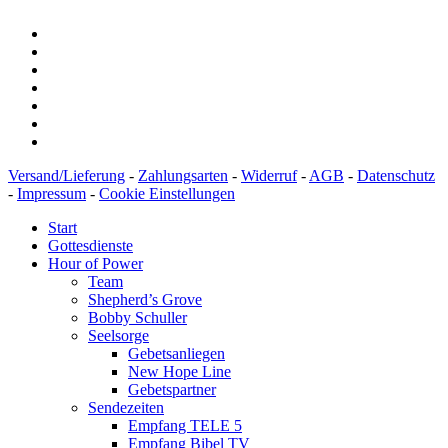
Versand/Lieferung
-
Zahlungsarten
-
Widerruf
-
AGB
-
Datenschutz
-
Impressum
-
Cookie Einstellungen
Start
Gottesdienste
Hour of Power
Team
Shepherd’s Grove
Bobby Schuller
Seelsorge
Gebetsanliegen
New Hope Line
Gebetspartner
Sendezeiten
Empfang TELE 5
Empfang Bibel TV