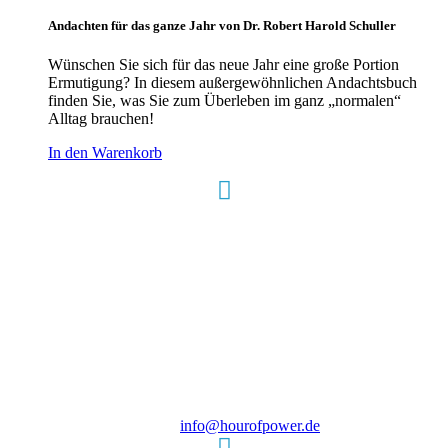
Andachten für das ganze Jahr von Dr. Robert Harold Schuller
Wünschen Sie sich für das neue Jahr eine große Portion
Ermutigung? In diesem außergewöhnlichen Andachtsbuch
finden Sie, was Sie zum Überleben im ganz „normalen“
Alltag brauchen!
In den Warenkorb
Hour of Power Deutschland
Verein zur Förderung der Verkündigung
des Evangeliums e.V.
Steinerne Furt 78
D-86167 Augsburg
Tel.: (+49) 0 8 21 / 420 96 96
E-Mail:
info@hourofpower.de