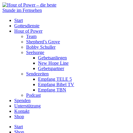
Start
Gottesdienste
Hour of Power
Team
Shepherd’s Grove
Bobby Schuller
Seelsorge
Gebetsanliegen
New Hope Line
Gebetspartner
Sendezeiten
Empfang TELE 5
Empfang Bibel TV
Empfang TBN
Podcast
Spenden
Unterstützung
Kontakt
Shop
Start
Shop