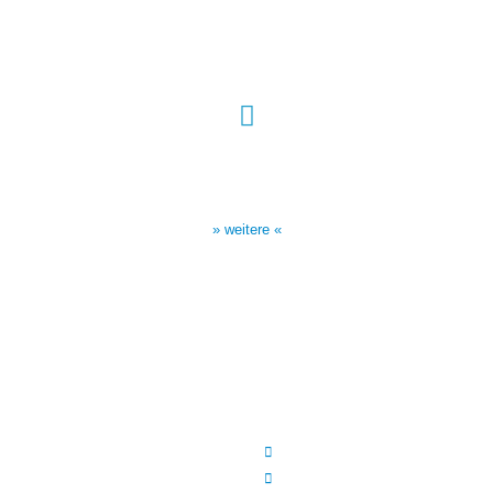
Sendezeiten Hour of Power
10:30 Uhr auf TELE 5,
17:00 Uhr auf Bibel TV
» weitere «