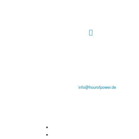
Hour of Power Deutschland
Verein zur Förderung der Verkündigung
des Evangeliums e.V.
Steinerne Furt 78
D-86167 Augsburg
Tel.: (+49) 0 8 21 / 420 96 96
E-Mail:
info@hourofpower.de