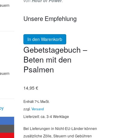
von
Hour of Power
.
teuern
Unsere Empfehlung
In den Warenkorb
Gebetstagebuch –
Beten mit den
Psalmen
teuern
14,95
€
Enthält 7% MwSt.
by
zzgl.
Versand
Lieferzeit: ca. 3-4 Werktage
Bei Lieferungen in Nicht-EU-Länder können
zusätzliche Zölle, Steuern und Gebühren