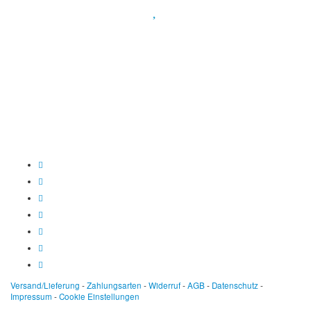
Spendenkonto
:
Baden-Württembergische Bank
BLZ: 600 501 01
Konto: 28 94 829
IBAN: DE43600501010002894829
BIC: SOLADEST600
Versand/Lieferung
-
Zahlungsarten
-
Widerruf
-
AGB
-
Datenschutz
-
Impressum
-
Cookie Einstellungen