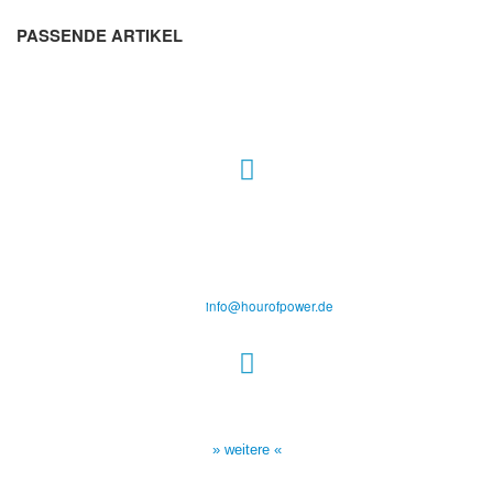
PASSENDE ARTIKEL
Hour of Power Deutschland
Verein zur Förderung der Verkündigung
des Evangeliums e.V.
Steinerne Furt 78
D-86167 Augsburg
Tel.: (+49) 0 8 21 / 420 96 96
E-Mail:
info@hourofpower.de
Sendezeiten Hour of Power
10:30 Uhr auf TELE 5,
17:00 Uhr auf Bibel TV
» weitere «