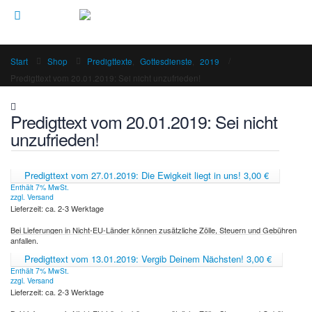
Start
Shop
Predigttexte
,
Gottesdienste
,
2019
Predigttext vom 20.01.2019: Sei nicht unzufrieden!
Predigttext vom 20.01.2019: Sei nicht
unzufrieden!
Predigttext vom 27.01.2019: Die Ewigkeit liegt in uns!
3,00
€
Enthält 7% MwSt.
zzgl.
Versand
Lieferzeit: ca. 2-3 Werktage
Bei Lieferungen in Nicht-EU-Länder können zusätzliche Zölle, Steuern und Gebühren
anfallen.
Predigttext vom 13.01.2019: Vergib Deinem Nächsten!
3,00
€
Enthält 7% MwSt.
zzgl.
Versand
Lieferzeit: ca. 2-3 Werktage