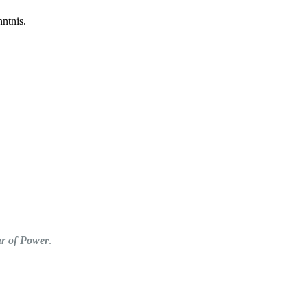
ntnis.
r of Power
.