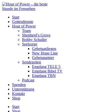
Start
Gottesdienste
Hour of Power
Team
Shepherd’s Grove
Bobby Schuller
Seelsorge
Gebetsanliegen
New Hope Line
Gebetspartner
Sendezeiten
Empfang TELE 5
Empfang Bibel TV
Empfang TBN
Podcast
Spenden
Unterstützung
Kontakt
Shop
Start
Shop