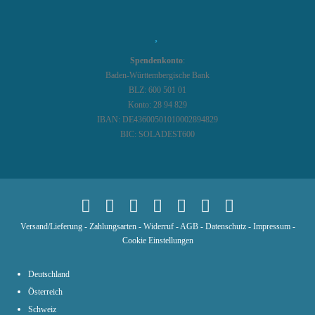
Spendenkonto
:
Baden-Württembergische Bank
BLZ: 600 501 01
Konto: 28 94 829
IBAN: DE43600501010002894829
BIC: SOLADEST600
Versand/Lieferung
-
Zahlungsarten
-
Widerruf
-
AGB
-
Datenschutz
-
Impressum
-
Cookie Einstellungen
Deutschland
Österreich
Schweiz