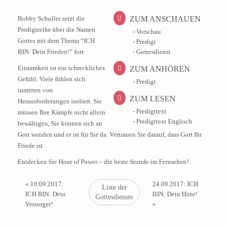
ZUM ANSCHAUEN
Bobby Schuller setzt die
Predigtreihe über die Namen
- Vorschau
Gottes mit dem Thema “ICH
- Predigt
- Gottesdienst
BIN: Dein Frieden!” fort.
Einsamkeit ist ein schreckliches
ZUM ANHÖREN
Gefühl. Viele fühlen sich
- Predigt
inmitten von
ZUM LESEN
Herausforderungen isoliert. Sie
- Predigttext
müssen Ihre Kämpfe nicht allein
- Predigttext Englisch
bewältigen, Sie können sich an
Gott wenden und er ist für Sie da. Vertrauen Sie darauf, dass Gott Ihr
Friede ist.
Entdecken Sie Hour of Power – die beste Stunde im Fernsehen!
«
10.09.2017:
24.09.2017: ICH
Liste der
ICH BIN: Dein
BIN: Dein Hirte!
Gottesdienste
Versorger!
»