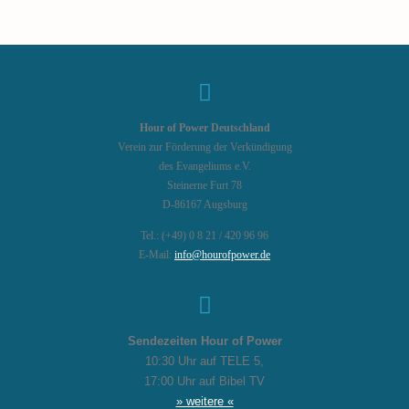
Hour of Power Deutschland
Verein zur Förderung der Verkündigung
des Evangeliums e.V.
Steinerne Furt 78
D-86167 Augsburg
Tel.: (+49) 0 8 21 / 420 96 96
E-Mail:
info@hourofpower.de
Sendezeiten Hour of Power
10:30 Uhr auf TELE 5,
17:00 Uhr auf Bibel TV
» weitere «