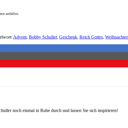
en anfallen.
elwort:
Advent
,
Bobby Schuller
,
Geschenk
,
Reich Gottes
,
Weihnachte
huller noch einmal in Ruhe durch und lassen Sie sich inspirieren!