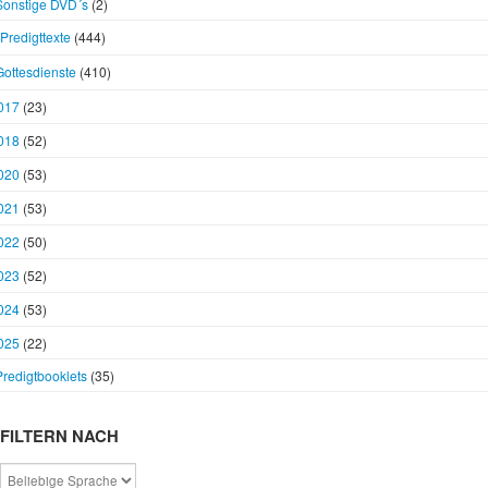
Sonstige DVD´s
(2)
Predigttexte
(444)
Gottesdienste
(410)
017
(23)
018
(52)
020
(53)
021
(53)
022
(50)
023
(52)
024
(53)
025
(22)
Predigtbooklets
(35)
FILTERN NACH