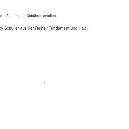
lle, Steuern und Gebühren anfallen.
y Schuller aus der Reihe “Fundament und Halt”.
Spendenkonto
:
Baden-Württembergische Bank
BLZ: 600 501 01
Konto: 28 94 829
IBAN: DE43600501010002894829
BIC: SOLADEST600