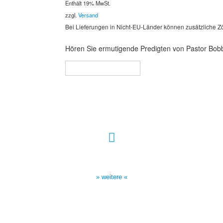
Enthält 19% MwSt.
zzgl.
Versand
Bei Lieferungen in Nicht-EU-Länder können zusätzliche Zö
Hören Sie ermutigende Predigten von Pastor Bobb
In den Warenkorb
Sendezeiten Hour of Power
10:30 Uhr auf TELE 5,
17:00 Uhr auf Bibel TV
» weitere «