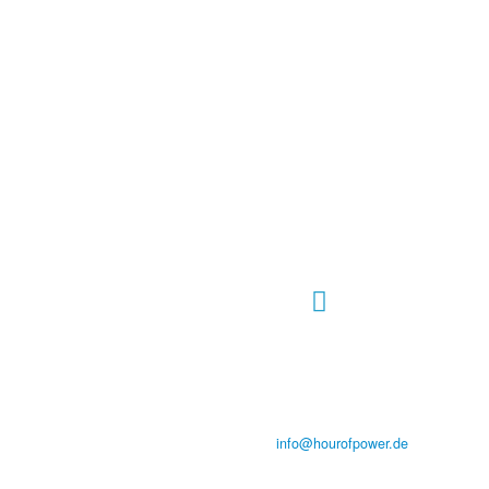
Hour of Power Deutschland
Verein zur Förderung der Verkündigung
des Evangeliums e.V.
Steinerne Furt 78
D-86167 Augsburg
Tel.: (+49) 0 8 21 / 420 96 96
E-Mail:
info@hourofpower.de