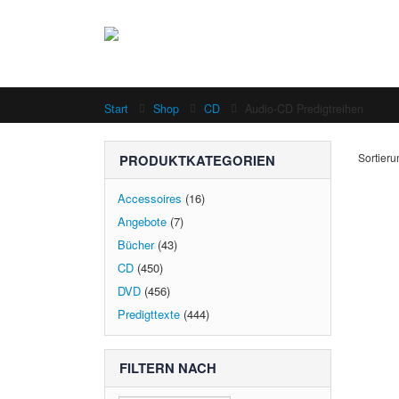
Start
Shop
CD
Audio-CD Predigtreihen
Sortieru
PRODUKTKATEGORIEN
Accessoires
(16)
Angebote
(7)
Bücher
(43)
CD
(450)
DVD
(456)
Predigttexte
(444)
FILTERN NACH