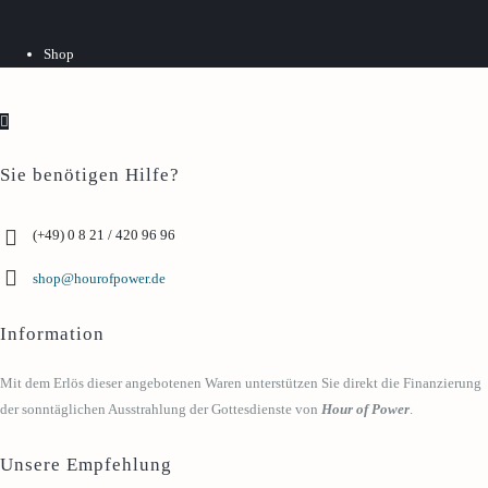
Shop
Sie benötigen Hilfe?
(+49) 0 8 21 / 420 96 96
shop@hourofpower.de
Information
Mit dem Erlös dieser angebotenen Waren unterstützen Sie direkt die Finanzierung
der sonntäglichen Ausstrahlung der Gottesdienste von
Hour of Power
.
Unsere Empfehlung