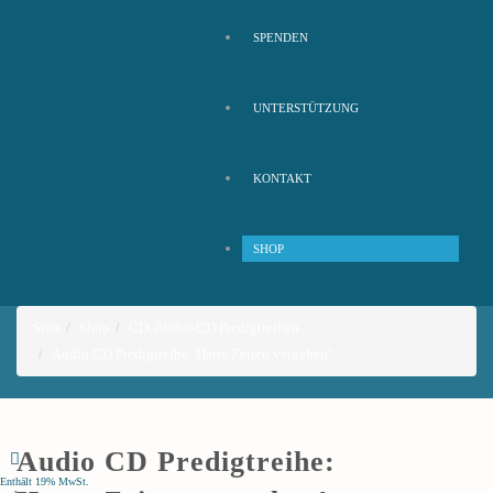
SPENDEN
UNTERSTÜTZUNG
KONTAKT
SHOP
Start
Shop
CD
,
Audio-CD Predigtreihen
Audio CD Predigtreihe: Harte Zeiten vergehen!
Audio CD Predigtreihe:
Enthält 19% MwSt.