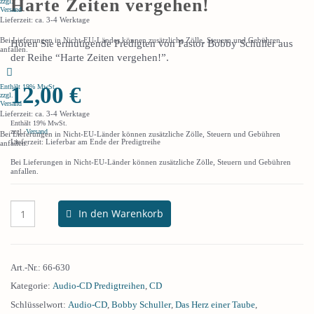
Harte Zeiten vergehen!
zzgl.
Versand
Lieferzeit: ca. 3-4 Werktage
Bei Lieferungen in Nicht-EU-Länder können zusätzliche Zölle, Steuern und Gebühren
Hören Sie ermutigende Predigten von Pastor Bobby Schuller aus
anfallen.
der Reihe “Harte Zeiten vergehen!”.
12,00
€
Enthält 19% MwSt.
zzgl.
Versand
Lieferzeit: ca. 3-4 Werktage
Enthält 19% MwSt.
zzgl.
Versand
Bei Lieferungen in Nicht-EU-Länder können zusätzliche Zölle, Steuern und Gebühren
Lieferzeit: Lieferbar am Ende der Predigtreihe
anfallen.
Bei Lieferungen in Nicht-EU-Länder können zusätzliche Zölle, Steuern und Gebühren
anfallen.
In den Warenkorb
Art.-Nr.:
66-630
Kategorie:
Audio-CD Predigtreihen
,
CD
Schlüsselwort:
Audio-CD
,
Bobby Schuller
,
Das Herz einer Taube
,