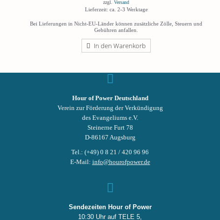
zzgl.
Versand
Lieferzeit: ca. 2-3 Werktage
Bei Lieferungen in Nicht-EU-Länder können zusätzliche Zölle, Steuern und
Gebühren anfallen.
In den Warenkorb
Hour of Power Deutschland
Verein zur Förderung der Verkündigung
des Evangeliums e.V.
Steinerne Furt 78
D-86167 Augsburg
Tel.: (+49) 0 8 21 / 420 96 96
E-Mail:
info@hourofpower.de
Sendezeiten Hour of Power
10:30 Uhr auf TELE 5,