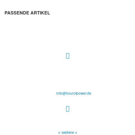
PASSENDE ARTIKEL
Hour of Power Deutschland
Verein zur Förderung der Verkündigung
des Evangeliums e.V.
Steinerne Furt 78
D-86167 Augsburg
Tel.: (+49) 0 8 21 / 420 96 96
E-Mail:
info@hourofpower.de
Sendezeiten Hour of Power
10:30 Uhr auf TELE 5,
17:00 Uhr auf Bibel TV
» weitere «