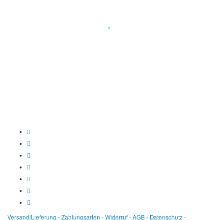
Spendenkonto
:
Baden-Württembergische Bank
BLZ: 600 501 01
Konto: 28 94 829
IBAN: DE43600501010002894829
BIC: SOLADEST600
Versand/Lieferung
-
Zahlungsarten
-
Widerruf
-
AGB
-
Datenschutz
-