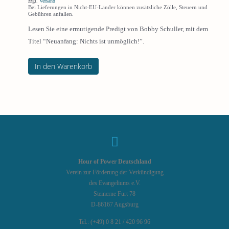
zzgl.
Versand
Bei Lieferungen in Nicht-EU-Länder können zusätzliche Zölle, Steuern und
Gebühren anfallen.
Lesen Sie eine ermutigende Predigt von Bobby Schuller, mit dem
Titel “Neuanfang: Nichts ist unmöglich!”.
In den Warenkorb
Hour of Power Deutschland
Verein zur Förderung der Verkündigung
des Evangeliums e.V.
Steinerne Furt 78
D-86167 Augsburg
Tel.: (+49) 0 8 21 / 420 96 96