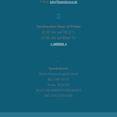
E-Mail:
info@hourofpower.de
Sendezeiten Hour of Power
10:30 Uhr auf TELE 5,
17:00 Uhr auf Bibel TV
» weitere «
Spendenkonto
:
Baden-Württembergische Bank
BLZ: 600 501 01
Konto: 28 94 829
IBAN: DE43600501010002894829
BIC: SOLADEST600