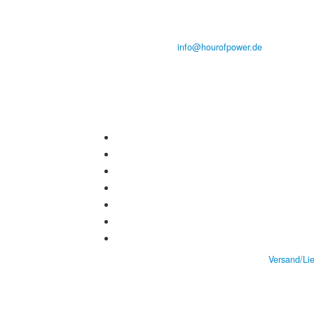
D-86167 Augsburg
Tel.: (+49) 0 8 21 / 420 96 96
E-Mail:
info@hourofpower.de
Versand/Li