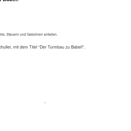
lle, Steuern und Gebühren anfallen.
uller, mit dem Titel “Der Turmbau zu Babel!”.
Spendenkonto
:
Baden-Württembergische Bank
BLZ: 600 501 01
Konto: 28 94 829