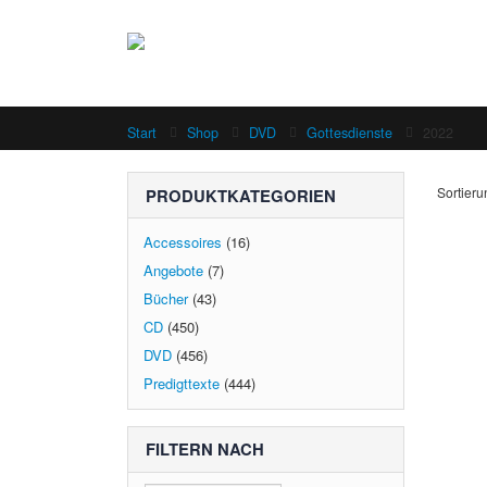
Start
Shop
DVD
Gottesdienste
2022
Sortieru
PRODUKTKATEGORIEN
Accessoires
(16)
Angebote
(7)
Bücher
(43)
CD
(450)
DVD
(456)
Predigttexte
(444)
FILTERN NACH