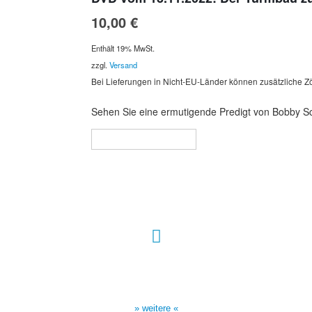
10,00
€
Enthält 19% MwSt.
zzgl.
Versand
Bei Lieferungen in Nicht-EU-Länder können zusätzliche Zö
Sehen Sie eine ermutigende Predigt von Bobby Sch
In den Warenkorb
Sendezeiten Hour of Power
10:30 Uhr auf TELE 5,
17:00 Uhr auf Bibel TV
» weitere «