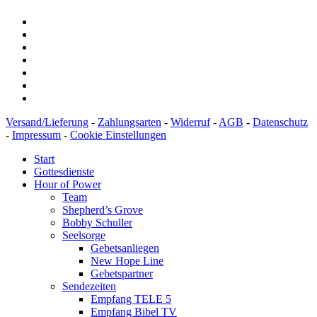
Versand/Lieferung
-
Zahlungsarten
-
Widerruf
-
AGB
-
Datenschutz
-
Impressum
-
Cookie Einstellungen
Start
Gottesdienste
Hour of Power
Team
Shepherd’s Grove
Bobby Schuller
Seelsorge
Gebetsanliegen
New Hope Line
Gebetspartner
Sendezeiten
Empfang TELE 5
Empfang Bibel TV