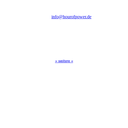
Tel.: (+49) 0 8 21 / 420 96 96
E-Mail:
info@hourofpower.de
Sendezeiten Hour of Power
10:30 Uhr auf TELE 5,
17:00 Uhr auf Bibel TV
» weitere «
Spendenkonto
:
Baden-Württembergische Bank
BLZ: 600 501 01
Konto: 28 94 829
IBAN: DE43600501010002894829
BIC: SOLADEST600