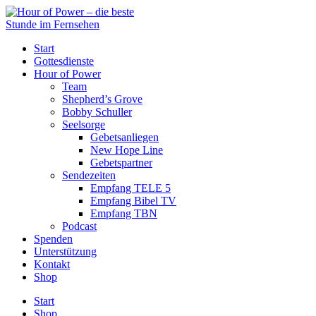
Start
Gottesdienste
Hour of Power
Team
Shepherd’s Grove
Bobby Schuller
Seelsorge
Gebetsanliegen
New Hope Line
Gebetspartner
Sendezeiten
Empfang TELE 5
Empfang Bibel TV
Empfang TBN
Podcast
Spenden
Unterstützung
Kontakt
Shop
Start
Shop