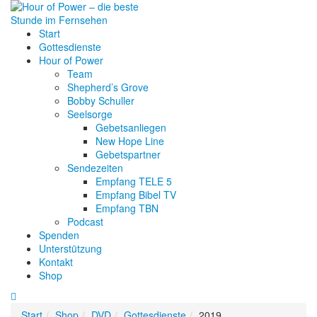
Start
Gottesdienste
Hour of Power
Team
Shepherd’s Grove
Bobby Schuller
Seelsorge
Gebetsanliegen
New Hope Line
Gebetspartner
Sendezeiten
Empfang TELE 5
Empfang Bibel TV
Empfang TBN
Podcast
Spenden
Unterstützung
Kontakt
Shop
Start
Shop
DVD
Gottesdienste
2019