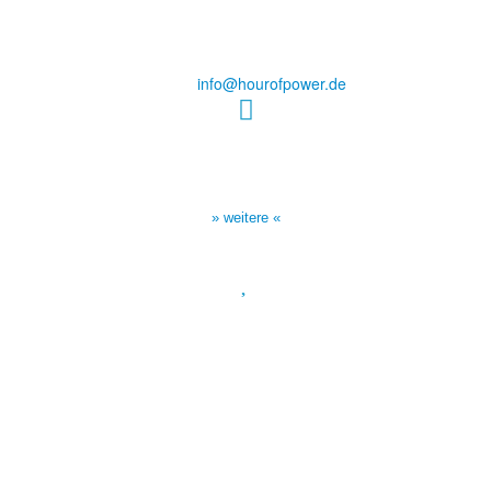
Steinerne Furt 78
D-86167 Augsburg
Tel.: (+49) 0 8 21 / 420 96 96
E-Mail:
info@hourofpower.de
Sendezeiten Hour of Power
10:30 Uhr auf TELE 5,
17:00 Uhr auf Bibel TV
» weitere «
Spendenkonto
:
Baden-Württembergische Bank
BLZ: 600 501 01
Konto: 28 94 829
IBAN: DE43600501010002894829
BIC: SOLADEST600