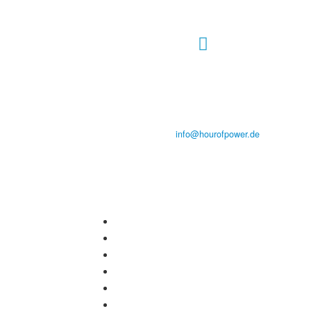
Hour of Power Deutschland
Verein zur Förderung der Verkündigung
des Evangeliums e.V.
Steinerne Furt 78
D-86167 Augsburg
Tel.: (+49) 0 8 21 / 420 96 96
E-Mail:
info@hourofpower.de