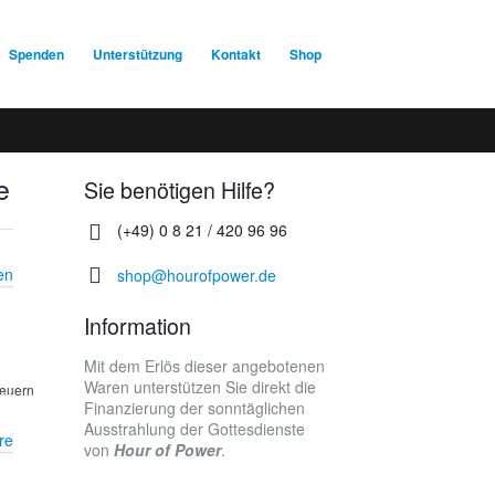
Spenden
Unterstützung
Kontakt
Shop
e
Sie benötigen Hilfe?
(+49) 0 8 21 / 420 96 96
en
shop@hourofpower.de
Information
Mit dem Erlös dieser angebotenen
Waren unterstützen Sie direkt die
teuern
Finanzierung der sonntäglichen
Ausstrahlung der Gottesdienste
re
von
Hour of Power
.