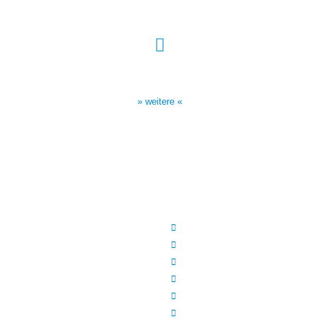
Sendezeiten Hour of Power
10:30 Uhr auf TELE 5,
17:00 Uhr auf Bibel TV
» weitere «