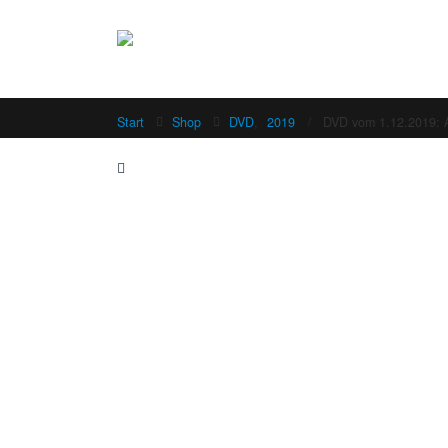
Start
Shop
DVD
,
2019
DVD vom 1.12.2019: 