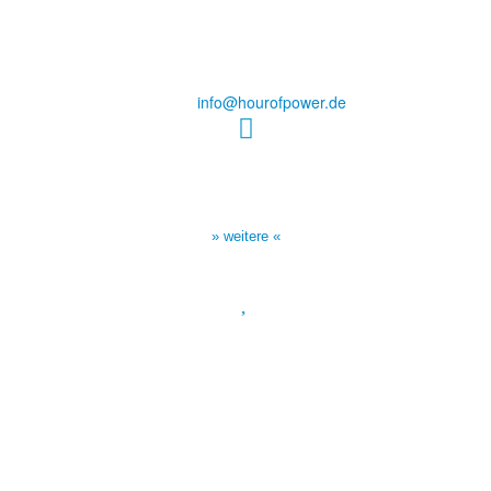
des Evangeliums e.V.
Steinerne Furt 78
D-86167 Augsburg
Tel.: (+49) 0 8 21 / 420 96 96
E-Mail:
info@hourofpower.de
Sendezeiten Hour of Power
10:30 Uhr auf TELE 5,
17:00 Uhr auf Bibel TV
» weitere «
Spendenkonto
:
Baden-Württembergische Bank
BLZ: 600 501 01
Konto: 28 94 829
IBAN: DE43600501010002894829
BIC: SOLADEST600