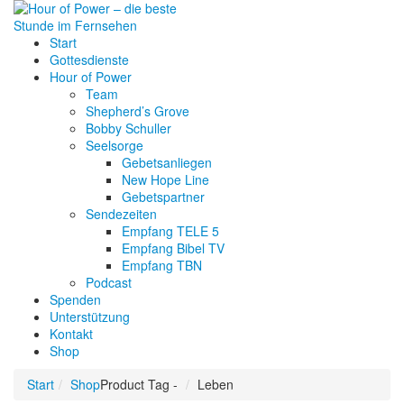
Start
Gottesdienste
Hour of Power
Team
Shepherd’s Grove
Bobby Schuller
Seelsorge
Gebetsanliegen
New Hope Line
Gebetspartner
Sendezeiten
Empfang TELE 5
Empfang Bibel TV
Empfang TBN
Podcast
Spenden
Unterstützung
Kontakt
Shop
Start
Shop
Product Tag -
Leben