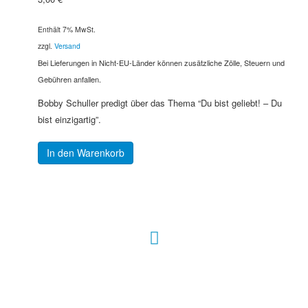
Enthält 7% MwSt.
zzgl.
Versand
Bei Lieferungen in Nicht-EU-Länder können zusätzliche Zölle, Steuern und
Gebühren anfallen.
Bobby Schuller predigt über das Thema “Du bist geliebt! – Du
bist einzigartig”.
In den Warenkorb
Hour of Power Deutschland
Verein zur Förderung der Verkündigung
des Evangeliums e.V.
Steinerne Furt 78
D-86167 Augsburg