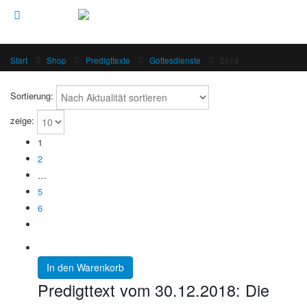
Start
Shop
Predigttexte
Gottesdienste
2018
Sortierung:
zeige:
1
2
…
5
6
In den Warenkorb
Predigttext vom 30.12.2018: Die