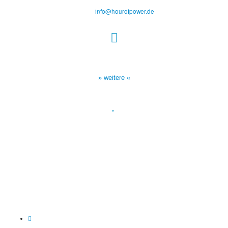
Tel.: (+49) 0 8 21 / 420 96 96
E-Mail:
info@hourofpower.de
Sendezeiten Hour of Power
10:30 Uhr auf TELE 5,
17:00 Uhr auf Bibel TV
» weitere «
Spendenkonto
:
Baden-Württembergische Bank
BLZ: 600 501 01
Konto: 28 94 829
IBAN: DE43600501010002894829
BIC: SOLADEST600