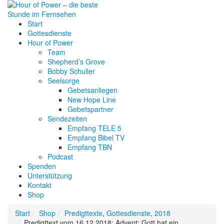
Start
Gottesdienste
Hour of Power
Team
Shepherd’s Grove
Bobby Schuller
Seelsorge
Gebetsanliegen
New Hope Line
Gebetspartner
Sendezeiten
Empfang TELE 5
Empfang Bibel TV
Empfang TBN
Podcast
Spenden
Unterstützung
Kontakt
Shop
Start
Shop
Predigttexte
,
Gottesdienste
,
2018
Predigttext vom 16.12.2018: Advent: Gott hat ein