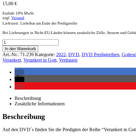
15,00
€
Enthält 19% MwSt.
zzgl.
Versand
Lieferzeit: Lieferbar am Ende der Predigtreihe
Bei Lieferungen in Nicht-EU-Länder können zusätzliche Zölle, Steuern und Gebü
In den Warenkorb
Art.-Nr.:
71-239
Kategorie:
2022
,
DVD
,
DVD Predigtreihen
,
Gottesd
Verankert
,
Verankert in Gott
,
Vertrauen
Beschreibung
Zusätzliche Informationen
Beschreibung
Auf den DVD´s finden Sie die Predigten der Reihe “Verankert in Gott