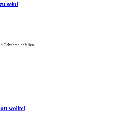
u sein!
nd Gebühren anfallen.
tt wollte!