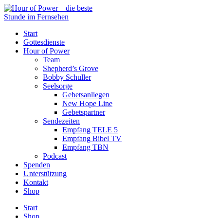
Start
Gottesdienste
Hour of Power
Team
Shepherd’s Grove
Bobby Schuller
Seelsorge
Gebetsanliegen
New Hope Line
Gebetspartner
Sendezeiten
Empfang TELE 5
Empfang Bibel TV
Empfang TBN
Podcast
Spenden
Unterstützung
Kontakt
Shop
Start
Shop