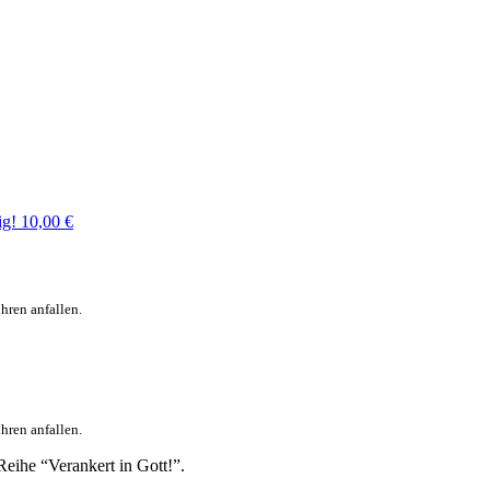
ig!
10,00
€
hren anfallen.
hren anfallen.
eihe “Verankert in Gott!”.