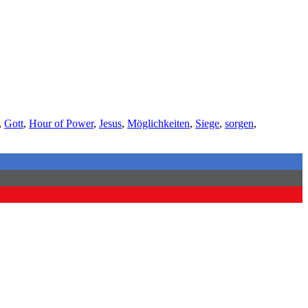
,
Gott
,
Hour of Power
,
Jesus
,
Möglichkeiten
,
Siege
,
sorgen
,