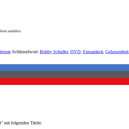
hren anfallen.
ienste
Schlüsselwort:
Bobby Schuller
,
DVD
,
Einsamkeit
,
Gelassenheit
” mit folgenden Titeln: