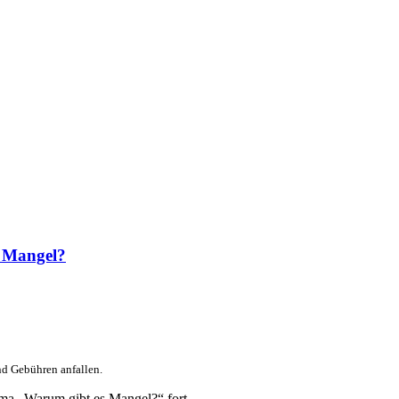
s Mangel?
nd Gebühren anfallen.
ema „Warum gibt es Mangel?“ fort.