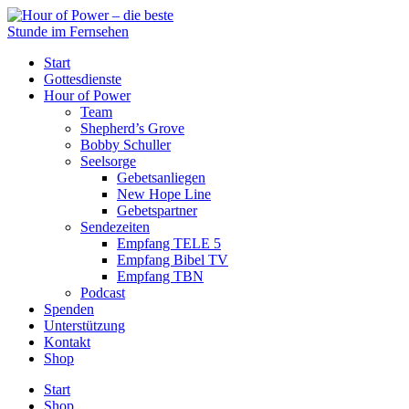
Start
Gottesdienste
Hour of Power
Team
Shepherd’s Grove
Bobby Schuller
Seelsorge
Gebetsanliegen
New Hope Line
Gebetspartner
Sendezeiten
Empfang TELE 5
Empfang Bibel TV
Empfang TBN
Podcast
Spenden
Unterstützung
Kontakt
Shop
Start
Shop