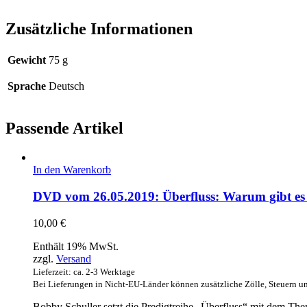
Zusätzliche Informationen
Gewicht
75 g
Sprache
Deutsch
Passende Artikel
In den Warenkorb
DVD vom 26.05.2019: Überfluss: Warum gibt e
10,00
€
Enthält 19% MwSt.
zzgl.
Versand
Lieferzeit: ca. 2-3 Werktage
Bei Lieferungen in Nicht-EU-Länder können zusätzliche Zölle, Steuern u
Bobby Schuller setzt die Predigtreihe „Überfluss“ mit dem Th