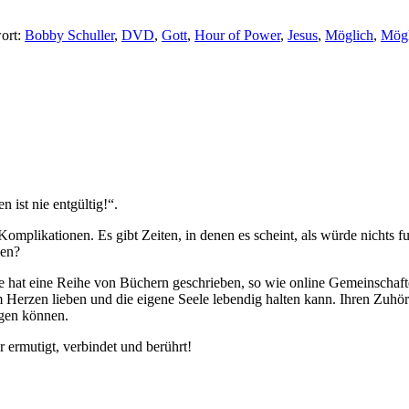
ort:
Bobby Schuller
,
DVD
,
Gott
,
Hour of Power
,
Jesus
,
Möglich
,
Mögl
 ist nie entgültig!“.
Komplikationen. Es gibt Zeiten, in denen es scheint, als würde nichts 
nen?
 Sie hat eine Reihe von Büchern geschrieben, so wie online Gemeinschaf
 Herzen lieben und die eigene Seele lebendig halten kann. Ihren Zuhörer
ngen können.
 ermutigt, verbindet und berührt!