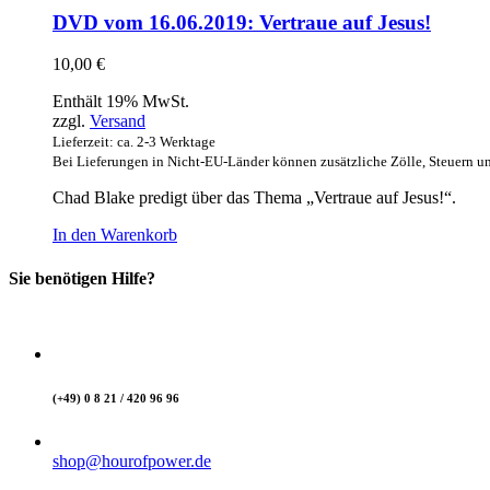
DVD vom 16.06.2019: Vertraue auf Jesus!
10,00
€
Enthält 19% MwSt.
zzgl.
Versand
Lieferzeit: ca. 2-3 Werktage
Bei Lieferungen in Nicht-EU-Länder können zusätzliche Zölle, Steuern u
Chad Blake predigt über das Thema „Vertraue auf Jesus!“.
In den Warenkorb
Sie benötigen Hilfe?
(+49) 0 8 21 / 420 96 96
shop@hourofpower.de