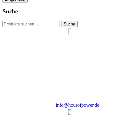
Suche
Suchen
Suche
nach:
Hour of Power Deutschland
Verein zur Förderung der Verkündigung
des Evangeliums e.V.
Steinerne Furt 78
D-86167 Augsburg
Tel.: (+49) 0 8 21 / 420 96 96
E-Mail:
info@hourofpower.de
Sendezeiten Hour of Power
10:30 Uhr auf TELE 5,