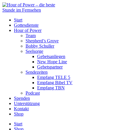
Start
Gottesdienste
Hour of Power
Team
Shepherd’s Grove
Bobby Schuller
Seelsorge
Gebetsanliegen
New Hope Line
Gebetspartner
Sendezeiten
Empfang TELE 5
Empfang Bibel TV
Empfang TBN
Podcast
Spenden
Unterstützung
Kontakt
Shop
Start
Shop