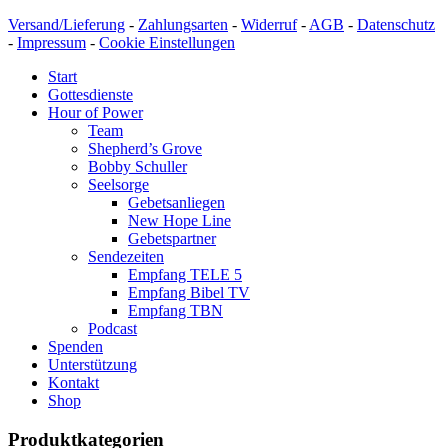
Versand/Lieferung
-
Zahlungsarten
-
Widerruf
-
AGB
-
Datenschutz
-
Impressum
-
Cookie Einstellungen
Start
Gottesdienste
Hour of Power
Team
Shepherd’s Grove
Bobby Schuller
Seelsorge
Gebetsanliegen
New Hope Line
Gebetspartner
Sendezeiten
Empfang TELE 5
Empfang Bibel TV
Empfang TBN
Podcast
Spenden
Unterstützung
Kontakt
Shop
Produktkategorien