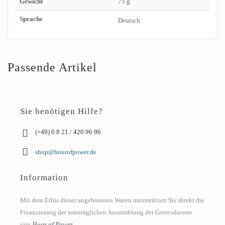
Gewicht
75 g
Sprache
Deutsch
Passende Artikel
Sie benötigen Hilfe?
(+49) 0 8 21 / 420 96 96
shop@hourofpower.de
Information
Mit dem Erlös dieser angebotenen Waren unterstützen Sie direkt die
Finanzierung der sonntäglichen Ausstrahlung der Gottesdienste
von
Hour of Power
.