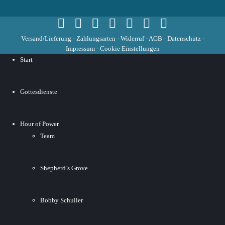
Versand/Lieferung
-
Zahlungsarten
-
Widerruf
-
AGB
-
Datenschutz
-
Impressum
-
Cookie Einstellungen
Start
Gottesdienste
Hour of Power
Team
Shepherd’s Grove
Bobby Schuller