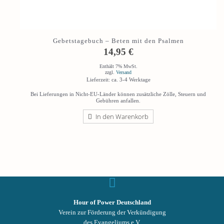
Gebetstagebuch – Beten mit den Psalmen
14,95
€
Enthält 7% MwSt.
zzgl.
Versand
Lieferzeit: ca. 3-4 Werktage
Bei Lieferungen in Nicht-EU-Länder können zusätzliche Zölle, Steuern und
Gebühren anfallen.
In den Warenkorb
Hour of Power Deutschland
Verein zur Förderung der Verkündigung
des Evangeliums e.V.