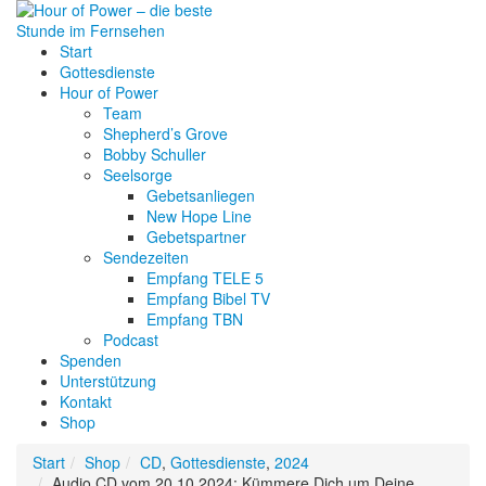
Start
Gottesdienste
Hour of Power
Team
Shepherd’s Grove
Bobby Schuller
Seelsorge
Gebetsanliegen
New Hope Line
Gebetspartner
Sendezeiten
Empfang TELE 5
Empfang Bibel TV
Empfang TBN
Podcast
Spenden
Unterstützung
Kontakt
Shop
Start
Shop
CD
,
Gottesdienste
,
2024
Audio CD vom 20.10.2024: Kümmere Dich um Deine