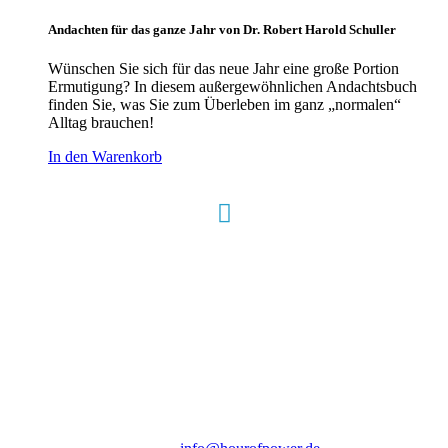
Andachten für das ganze Jahr von Dr. Robert Harold Schuller
Wünschen Sie sich für das neue Jahr eine große Portion
Ermutigung? In diesem außergewöhnlichen Andachtsbuch
finden Sie, was Sie zum Überleben im ganz „normalen“
Alltag brauchen!
In den Warenkorb
Hour of Power Deutschland
Verein zur Förderung der Verkündigung
des Evangeliums e.V.
Steinerne Furt 78
D-86167 Augsburg
Tel.: (+49) 0 8 21 / 420 96 96