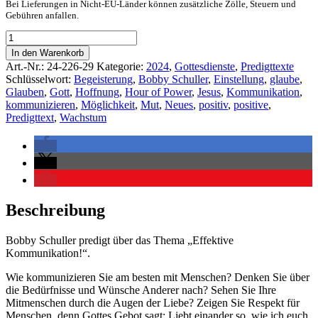
Bei Lieferungen in Nicht-EU-Länder können zusätzliche Zölle, Steuern und
Gebühren anfallen.
In den Warenkorb
Art.-Nr.:
24-226-29
Kategorie:
2024
,
Gottesdienste
,
Predigttexte
Schlüsselwort:
Begeisterung
,
Bobby Schuller
,
Einstellung
,
glaube
,
Glauben
,
Gott
,
Hoffnung
,
Hour of Power
,
Jesus
,
Kommunikation
,
kommunizieren
,
Möglichkeit
,
Mut
,
Neues
,
positiv
,
positive
,
Predigttext
,
Wachstum
Beschreibung
Bobby Schuller predigt über das Thema „Effektive
Kommunikation!“.
Wie kommunizieren Sie am besten mit Menschen? Denken Sie über
die Bedürfnisse und Wünsche Anderer nach? Sehen Sie Ihre
Mitmenschen durch die Augen der Liebe? Zeigen Sie Respekt für
Menschen, denn Gottes Gebot sagt: Liebt einander so, wie ich euch