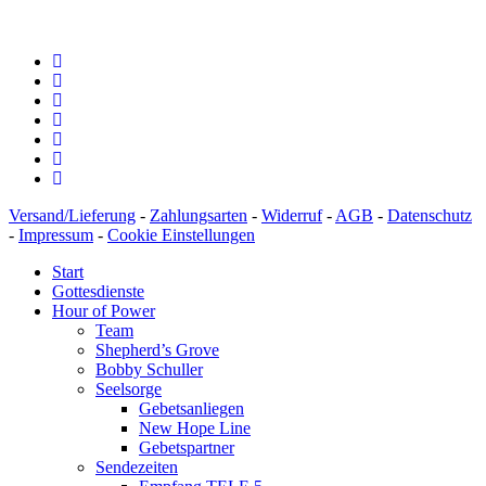
Versand/Lieferung
-
Zahlungsarten
-
Widerruf
-
AGB
-
Datenschutz
-
Impressum
-
Cookie Einstellungen
Start
Gottesdienste
Hour of Power
Team
Shepherd’s Grove
Bobby Schuller
Seelsorge
Gebetsanliegen
New Hope Line
Gebetspartner
Sendezeiten