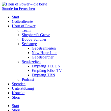
Start
Gottesdienste
Hour of Power
Team
Shepherd’s Grove
Bobby Schuller
Seelsorge
Gebetsanliegen
New Hope Line
Gebetspartner
Sendezeiten
Empfang TELE 5
Empfang Bibel TV
Empfang TBN
Podcast
Spenden
Unterstützung
Kontakt
Shop
Start
Shop