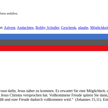
hren anfallen.
rt:
Advent
,
Andachten
,
Bobby Schuller
,
Geschenk
,
glaube
,
Möglichkei
usst dafür,
Jesus näher
zu
kommen. Es erwartet Sie eine Möglichkeit, 
 Jesus Christus versprochen hat.
Vollkommene Freude spüren Sie dann, w
füllt und eure Freude dadurch vollkommen wird.“
(Johannes 15,11)
.
Emp
!