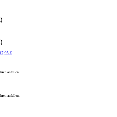
)
)
17,95
€
hren anfallen.
hren anfallen.