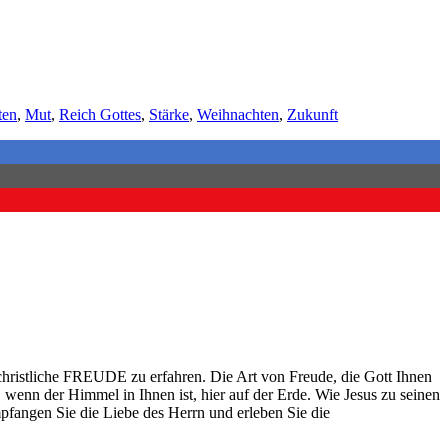
ten
,
Mut
,
Reich Gottes
,
Stärke
,
Weihnachten
,
Zukunft
christliche FREUDE zu erfahren. Die Art von Freude, die Gott Ihnen
enn der Himmel in Ihnen ist, hier auf der Erde. Wie Jesus zu seinen
fangen Sie die Liebe des Herrn und erleben Sie die