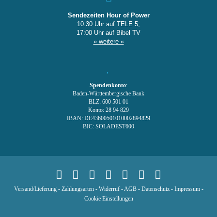
Sendezeiten Hour of Power
10:30 Uhr auf TELE 5,
17:00 Uhr auf Bibel TV
» weitere «
Spendenkonto
:
Baden-Württembergische Bank
BLZ: 600 501 01
Konto: 28 94 829
IBAN: DE43600501010002894829
BIC: SOLADEST600
Versand/Lieferung
-
Zahlungsarten
-
Widerruf
-
AGB
-
Datenschutz
-
Impressum
-
Cookie Einstellungen