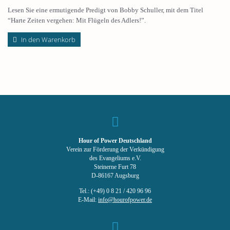
Lesen Sie eine ermutigende Predigt von Bobby Schuller, mit dem Titel
“Harte Zeiten vergehen: Mit Flügeln des Adlers!”.
In den Warenkorb
Hour of Power Deutschland
Verein zur Förderung der Verkündigung
des Evangeliums e.V.
Steinerne Furt 78
D-86167 Augsburg
Tel.: (+49) 0 8 21 / 420 96 96
E-Mail:
info@hourofpower.de