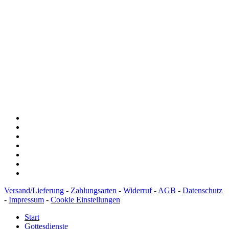
Spendenkonto
:
Baden-Württembergische Bank
BLZ: 600 501 01
Konto: 28 94 829
IBAN: DE43600501010002894829
BIC: SOLADEST600
Versand/Lieferung
-
Zahlungsarten
-
Widerruf
-
AGB
-
Datenschutz
-
Impressum
-
Cookie Einstellungen
Start
Gottesdienste