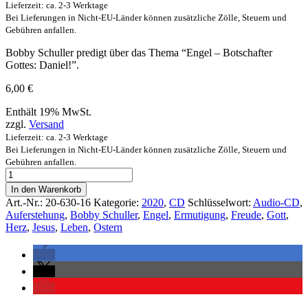
Lieferzeit: ca. 2-3 Werktage
Bei Lieferungen in Nicht-EU-Länder können zusätzliche Zölle, Steuern und
Gebühren anfallen.
Bobby Schuller predigt über das Thema “Engel – Botschafter
Gottes: Daniel!”.
6,00
€
Enthält 19% MwSt.
zzgl.
Versand
Lieferzeit: ca. 2-3 Werktage
Bei Lieferungen in Nicht-EU-Länder können zusätzliche Zölle, Steuern und
Gebühren anfallen.
In den Warenkorb
Art.-Nr.:
20-630-16
Kategorie:
2020
,
CD
Schlüsselwort:
Audio-CD
,
Auferstehung
,
Bobby Schuller
,
Engel
,
Ermutigung
,
Freude
,
Gott
,
Herz
,
Jesus
,
Leben
,
Ostern