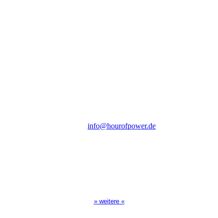
Hour of Power Deutschland
Verein zur Förderung der Verkündigung
des Evangeliums e.V.
Steinerne Furt 78
D-86167 Augsburg
Tel.: (+49) 0 8 21 / 420 96 96
E-Mail:
info@hourofpower.de
Sendezeiten Hour of Power
10:30 Uhr auf TELE 5,
17:00 Uhr auf Bibel TV
» weitere «