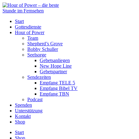
Start
Gottesdienste
Hour of Power
Team
Shepherd’s Grove
Bobby Schuller
Seelsorge
Gebetsanliegen
New Hope Line
Gebetspartner
Sendezeiten
Empfang TELE 5
Empfang Bibel TV
Empfang TBN
Podcast
Spenden
Unterstützung
Kontakt
Shop
Start
Shop