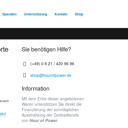
Spenden
Unterstützung
Kontakt
Shop
rte
Sie benötigen Hilfe?
(+49) 0 8 21 / 420 96 96
shop@hourofpower.de
Information
Mit dem Erlös dieser angebotenen
teuern
Waren unterstützen Sie direkt die
Finanzierung der sonntäglichen
eln!
Ausstrahlung der Gottesdienste
von
Hour of Power
.