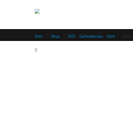
Start
Shop
DVD
,
Gottesdienste
,
2024
DVD v