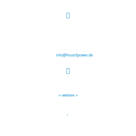
Hour of Power Deutschland
Verein zur Förderung der Verkündigung
des Evangeliums e.V.
Steinerne Furt 78
D-86167 Augsburg
Tel.: (+49) 0 8 21 / 420 96 96
E-Mail:
info@hourofpower.de
Sendezeiten Hour of Power
10:30 Uhr auf TELE 5,
17:00 Uhr auf Bibel TV
» weitere «
Spendenkonto
:
Baden-Württembergische Bank
BLZ: 600 501 01
Konto: 28 94 829