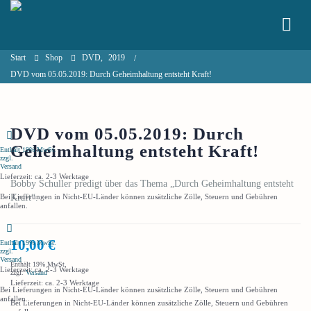
Start
Shop
DVD
,
2019
DVD vom 05.05.2019: Durch Geheimhaltung entsteht Kraft!
DVD vom 05.05.2019: Durch
Geheimhaltung entsteht Kraft!
Enthält 19% MwSt.
zzgl.
Versand
Lieferzeit: ca. 2-3 Werktage
Bobby Schuller predigt über das Thema „Durch Geheimhaltung entsteht
Bei Lieferungen in Nicht-EU-Länder können zusätzliche Zölle, Steuern und Gebühren
Kraft“.
anfallen.
10,00
€
Enthält 19% MwSt.
zzgl.
Versand
Enthält 19% MwSt.
Lieferzeit: ca. 2-3 Werktage
zzgl.
Versand
Lieferzeit: ca. 2-3 Werktage
Bei Lieferungen in Nicht-EU-Länder können zusätzliche Zölle, Steuern und Gebühren
anfallen.
Bei Lieferungen in Nicht-EU-Länder können zusätzliche Zölle, Steuern und Gebühren