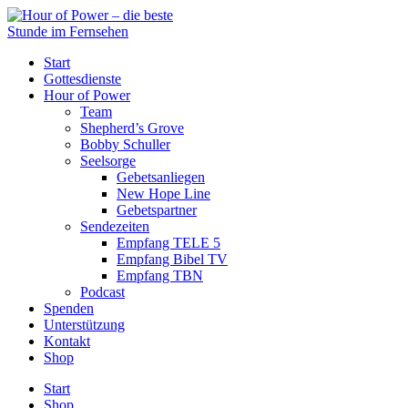
Start
Gottesdienste
Hour of Power
Team
Shepherd’s Grove
Bobby Schuller
Seelsorge
Gebetsanliegen
New Hope Line
Gebetspartner
Sendezeiten
Empfang TELE 5
Empfang Bibel TV
Empfang TBN
Podcast
Spenden
Unterstützung
Kontakt
Shop
Start
Shop