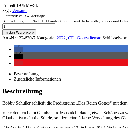
Enthält 19% MwSt.
zzgl.
Versand
Lieferzeit: ca. 3-4 Werktage
Bei Lieferungen in Nicht-EU-Länder können zusätzliche Zölle, Steuern und Gebü
In den Warenkorb
Art.-Nr.:
22-630-7
Kategorie:
2022
,
CD
,
Gottesdienste
Schlüsselwort
Beschreibung
Zusätzliche Informationen
Beschreibung
Bobby Schuller schließt die Predigtreihe „Das Reich Gottes“ mit de
Viele denken beim Glauben an Jesus nicht daran, etwas Schönes zu wa
Glauben ist nicht die Sünde, sondern eine falsche Vorstellung des Gl
Die Audio-CD des Gottesdienstes vom 13. Februar 2022. Weitere Aus