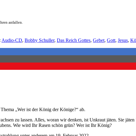
hren anfallen.
:
Audio-CD
,
Bobby Schuller
,
Das Reich Gottes
,
Gebet
,
Gott
,
Jesus
,
Kö
m Thema „Wer ist der König der Könige?“ ab.
chsen zu lassen. Alles, woran wir denken, ist Unkraut jäten. Sie jät
aubens. Wie wird Ihr Rasen schön grün? Wer ist Ihr König?
strahlung unter anderem am 19. Februar 2022.