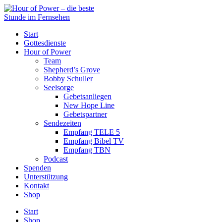
Start
Gottesdienste
Hour of Power
Team
Shepherd’s Grove
Bobby Schuller
Seelsorge
Gebetsanliegen
New Hope Line
Gebetspartner
Sendezeiten
Empfang TELE 5
Empfang Bibel TV
Empfang TBN
Podcast
Spenden
Unterstützung
Kontakt
Shop
Start
Shop