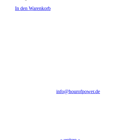
In den Warenkorb
Hour of Power Deutschland
Verein zur Förderung der Verkündigung
des Evangeliums e.V.
Steinerne Furt 78
D-86167 Augsburg
Tel.: (+49) 0 8 21 / 420 96 96
E-Mail:
info@hourofpower.de
Sendezeiten Hour of Power
10:30 Uhr auf TELE 5,
17:00 Uhr auf Bibel TV
» weitere «