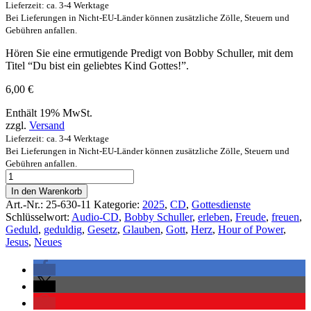
Lieferzeit: ca. 3-4 Werktage
Bei Lieferungen in Nicht-EU-Länder können zusätzliche Zölle, Steuern und
Gebühren anfallen.
Hören Sie eine ermutigende Predigt von Bobby Schuller, mit dem
Titel “Du bist ein geliebtes Kind Gottes!”.
6,00
€
Enthält 19% MwSt.
zzgl.
Versand
Lieferzeit: ca. 3-4 Werktage
Bei Lieferungen in Nicht-EU-Länder können zusätzliche Zölle, Steuern und
Gebühren anfallen.
In den Warenkorb
Art.-Nr.:
25-630-11
Kategorie:
2025
,
CD
,
Gottesdienste
Schlüsselwort:
Audio-CD
,
Bobby Schuller
,
erleben
,
Freude
,
freuen
,
Geduld
,
geduldig
,
Gesetz
,
Glauben
,
Gott
,
Herz
,
Hour of Power
,
Jesus
,
Neues