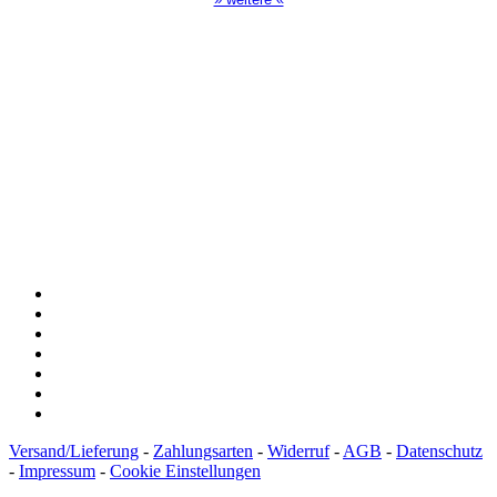
Spendenkonto
:
Baden-Württembergische Bank
BLZ: 600 501 01
Konto: 28 94 829
IBAN: DE43600501010002894829
BIC: SOLADEST600
Versand/Lieferung
-
Zahlungsarten
-
Widerruf
-
AGB
-
Datenschutz
-
Impressum
-
Cookie Einstellungen