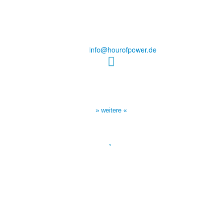
des Evangeliums e.V.
Steinerne Furt 78
D-86167 Augsburg
Tel.: (+49) 0 8 21 / 420 96 96
E-Mail:
info@hourofpower.de
Sendezeiten Hour of Power
10:30 Uhr auf TELE 5,
17:00 Uhr auf Bibel TV
» weitere «
Spendenkonto
:
Baden-Württembergische Bank
BLZ: 600 501 01
Konto: 28 94 829
IBAN: DE43600501010002894829
BIC: SOLADEST600