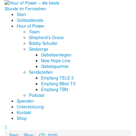
Start
Gottesdienste
Hour of Power
Team
Shepherd’s Grove
Bobby Schuller
Seelsorge
Gebetsanliegen
New Hope Line
Gebetspartner
Sendezeiten
Empfang TELE 5
Empfang Bibel TV
Empfang TBN
Podcast
Spenden
Unterstützung
Kontakt
Shop
Start
Shop
CD
,
2020