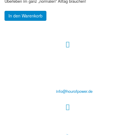
Überleben im ganz „normalen“ Alltag brauchen!
In den Warenkorb
Hour of Power Deutschland
Verein zur Förderung der Verkündigung
des Evangeliums e.V.
Steinerne Furt 78
D-86167 Augsburg
Tel.: (+49) 0 8 21 / 420 96 96
E-Mail:
info@hourofpower.de
Sendezeiten Hour of Power
10:30 Uhr auf TELE 5,
17:00 Uhr auf Bibel TV