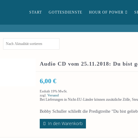
START
GOTTESDIENSTE
HOUR OF POWER
S
Audio CD vom 25.11.2018: Du bist ge
6,00
€
Enthält 19% MwSt.
zzgl.
Versand
Bei Lieferungen in Nicht-EU-Länder können zusätzliche Zölle, Ste
Bobby Schuller schließt die Predigtreihe “Du bist geli
In den Warenkorb