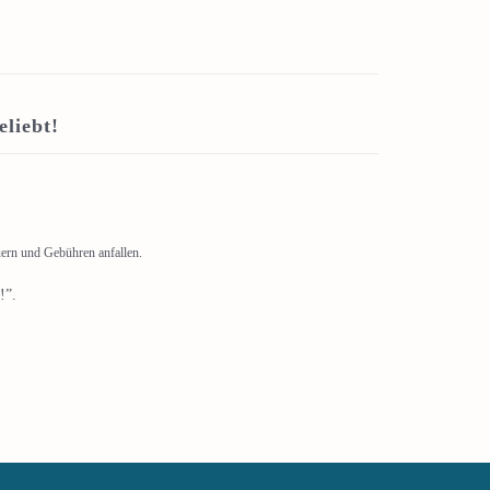
liebt!
uern und Gebühren anfallen.
!”.