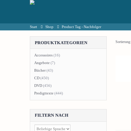
Start
Shop
Product Tag -
Nachfolger
Sortierung:
PRODUKTKATEGORIEN
Accessoires
(16)
Angebote
(7)
Bücher
(43)
CD
(450)
DVD
(456)
Predigttexte
(444)
FILTERN NACH