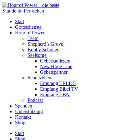
Start
Gottesdienste
Hour of Power
Team
Shepherd’s Grove
Bobby Schuller
Seelsorge
Gebetsanliegen
New Hope Line
Gebetspartner
Sendezeiten
Empfang TELE 5
Empfang Bibel TV
Empfang TBN
Podcast
Spenden
Unterstützung
Kontakt
Shop
Start
Shop