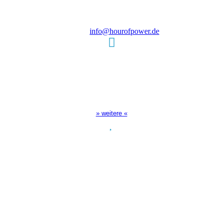
D-86167 Augsburg
Tel.: (+49) 0 8 21 / 420 96 96
E-Mail:
info@hourofpower.de
Sendezeiten Hour of Power
10:30 Uhr auf TELE 5,
17:00 Uhr auf Bibel TV
» weitere «
Spendenkonto
:
Baden-Württembergische Bank
BLZ: 600 501 01
Konto: 28 94 829
IBAN: DE43600501010002894829