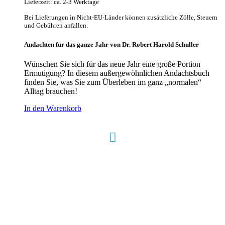
Lieferzeit: ca. 2-3 Werktage
Bei Lieferungen in Nicht-EU-Länder können zusätzliche Zölle, Steuern
und Gebühren anfallen.
Andachten für das ganze Jahr von Dr. Robert Harold Schuller
Wünschen Sie sich für das neue Jahr eine große Portion
Ermutigung? In diesem außergewöhnlichen Andachtsbuch
finden Sie, was Sie zum Überleben im ganz „normalen“
Alltag brauchen!
In den Warenkorb
Hour of Power Deutschland
Verein zur Förderung der Verkündigung
des Evangeliums e.V.
Steinerne Furt 78