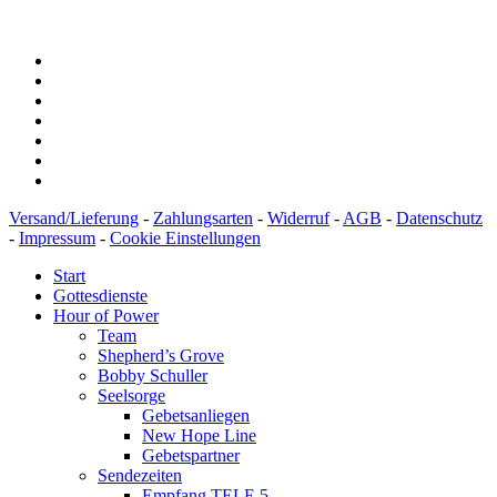
BIC: SOLADEST600
Versand/Lieferung
-
Zahlungsarten
-
Widerruf
-
AGB
-
Datenschutz
-
Impressum
-
Cookie Einstellungen
Start
Gottesdienste
Hour of Power
Team
Shepherd’s Grove
Bobby Schuller
Seelsorge
Gebetsanliegen
New Hope Line
Gebetspartner
Sendezeiten
Empfang TELE 5