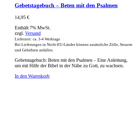
Gebetstagebuch – Beten mit den Psalmen
14,95
€
Enthält 7% MwSt.
zzgl.
Versand
Lieferzeit: ca. 3-4 Werktage
Bei Lieferungen in Nicht-EU-Länder können zusätzliche Zölle, Steuern
und Gebühren anfallen.
Gebetstagebuch: Beten mit den Psalmen – Eine Anleitung,
um mit Hilfe der Bibel in der Nähe zu Gott, zu wachsen.
In den Warenkorb
Hour of Power Deutschland
Verein zur Förderung der Verkündigung
des Evangeliums e.V.
Steinerne Furt 78