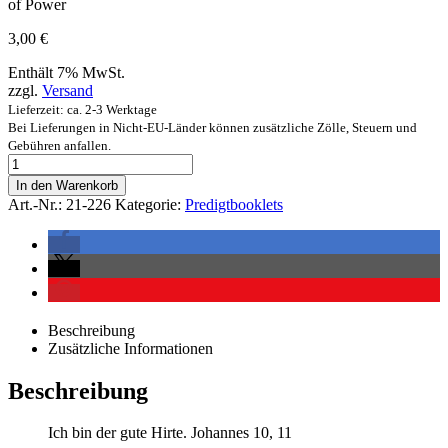
of Power
3,00
€
Enthält 7% MwSt.
zzgl.
Versand
Lieferzeit: ca. 2-3 Werktage
Bei Lieferungen in Nicht-EU-Länder können zusätzliche Zölle, Steuern und
Gebühren anfallen.
In den Warenkorb
Art.-Nr.:
21-226
Kategorie:
Predigtbooklets
Beschreibung
Zusätzliche Informationen
Beschreibung
Ich bin der gute Hirte. Johannes 10, 11