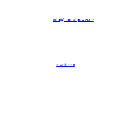
D-86167 Augsburg
Tel.: (+49) 0 8 21 / 420 96 96
E-Mail:
info@hourofpower.de
Sendezeiten Hour of Power
10:30 Uhr auf TELE 5,
17:00 Uhr auf Bibel TV
» weitere «
Spendenkonto
:
Baden-Württembergische Bank
BLZ: 600 501 01
Konto: 28 94 829
IBAN: DE43600501010002894829
BIC: SOLADEST600