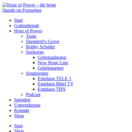
Start
Gottesdienste
Hour of Power
Team
Shepherd’s Grove
Bobby Schuller
Seelsorge
Gebetsanliegen
New Hope Line
Gebetspartner
Sendezeiten
Empfang TELE 5
Empfang Bibel TV
Empfang TBN
Podcast
Spenden
Unterstützung
Kontakt
Shop
Start
Shop