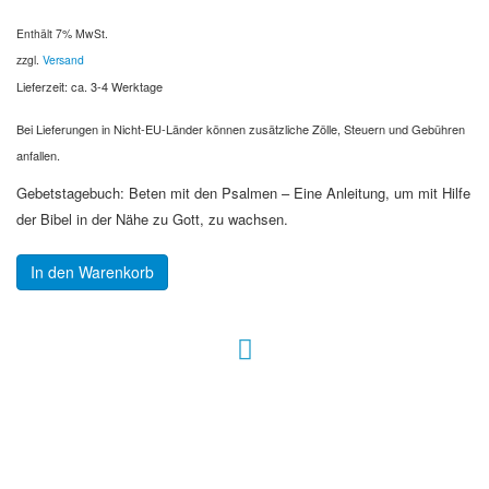
Enthält 7% MwSt.
zzgl.
Versand
Lieferzeit: ca. 3-4 Werktage
Bei Lieferungen in Nicht-EU-Länder können zusätzliche Zölle, Steuern und Gebühren
anfallen.
Gebetstagebuch: Beten mit den Psalmen – Eine Anleitung, um mit Hilfe
der Bibel in der Nähe zu Gott, zu wachsen.
In den Warenkorb
Hour of Power Deutschland
Verein zur Förderung der Verkündigung
des Evangeliums e.V.
Steinerne Furt 78
D-86167 Augsburg