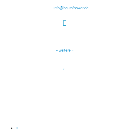
Tel.: (+49) 0 8 21 / 420 96 96
E-Mail:
info@hourofpower.de
Sendezeiten Hour of Power
10:30 Uhr auf TELE 5,
17:00 Uhr auf Bibel TV
» weitere «
Spendenkonto
:
Baden-Württembergische Bank
BLZ: 600 501 01
Konto: 28 94 829
IBAN: DE43600501010002894829
BIC: SOLADEST600