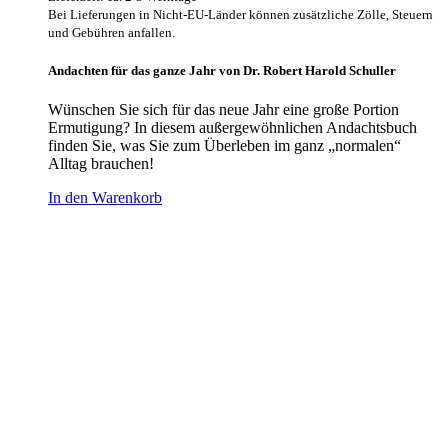
Bei Lieferungen in Nicht-EU-Länder können zusätzliche Zölle, Steuern
und Gebühren anfallen.
Andachten für das ganze Jahr von Dr. Robert Harold Schuller
Wünschen Sie sich für das neue Jahr eine große Portion
Ermutigung? In diesem außergewöhnlichen Andachtsbuch
finden Sie, was Sie zum Überleben im ganz „normalen“
Alltag brauchen!
In den Warenkorb
Hour of Power Deutschland
Verein zur Förderung der Verkündigung
des Evangeliums e.V.
Steinerne Furt 78
D-86167 Augsburg
Tel.: (+49) 0 8 21 / 420 96 96