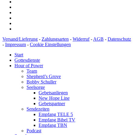
Versand/Lieferung
-
Zahlungsarten
-
Widerruf
-
AGB
-
Datenschutz
-
Impressum
-
Cookie Einstellungen
Start
Gottesdienste
Hour of Power
Team
Shepherd’s Grove
Bobby Schuller
Seelsorge
Gebetsanliegen
New Hope Line
Gebetspartner
Sendezeiten
Empfang TELE 5
Empfang Bibel TV
Empfang TBN
Podcast