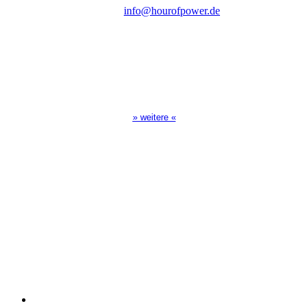
E-Mail:
info@hourofpower.de
Sendezeiten Hour of Power
10:30 Uhr auf TELE 5,
17:00 Uhr auf Bibel TV
» weitere «
Spendenkonto
:
Baden-Württembergische Bank
BLZ: 600 501 01
Konto: 28 94 829
IBAN: DE43600501010002894829
BIC: SOLADEST600