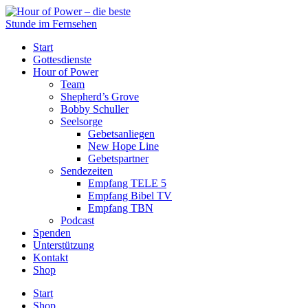
Start
Gottesdienste
Hour of Power
Team
Shepherd’s Grove
Bobby Schuller
Seelsorge
Gebetsanliegen
New Hope Line
Gebetspartner
Sendezeiten
Empfang TELE 5
Empfang Bibel TV
Empfang TBN
Podcast
Spenden
Unterstützung
Kontakt
Shop
Start
Shop