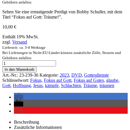
Gebühren anfallen.
Sehen Sie eine ermutigende Predigt von Bobby Schuller, mit dem
Titel “Fokus auf Gott: Träume!”.
10,00
€
Enthält 19% MwSt.
zzgl.
Versand
Lieferzeit: ca. 3-4 Werktage
Bei Lieferungen in Nicht-EU-Länder können zusätzliche Zölle, Steuern und
Gebühren anfallen.
In den Warenkorb
Art.-Nr.:
23-239-36
Kategorie:
2023
,
DVD
,
Gottesdienste
Schlüsselwort:
Fokus
,
Fokus auf Gott
,
Fokus auf Gutes
,
glaube
,
Gott
,
Hoffnung
,
Jesus
,
kämpfe
,
Schlachten
,
Träume
,
träumen
Beschreibung
Zusätzliche Informationen