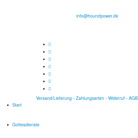
D-86167 Augsburg
Tel.: (+49) 0 8 21 / 420 96 96
E-Mail:
info@hourofpower.de
Versand/Lieferung
-
Zahlungsarten
-
Widerruf
-
AGB
Start
Gottesdienste