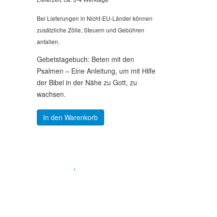
Bei Lieferungen in Nicht-EU-Länder können
zusätzliche Zölle, Steuern und Gebühren
anfallen.
Gebetstagebuch: Beten mit den
Psalmen – Eine Anleitung, um mit Hilfe
der Bibel in der Nähe zu Gott, zu
wachsen.
In den Warenkorb
Spendenkonto
:
Baden-Württembergische Bank
BLZ: 600 501 01
Konto: 28 94 829