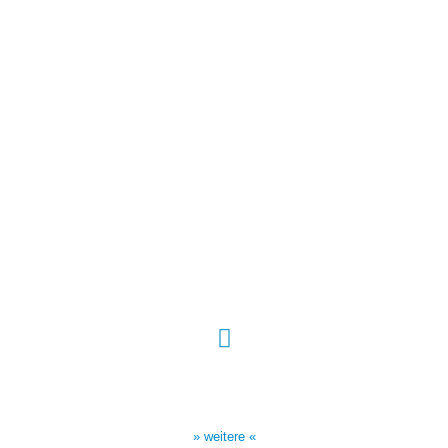
Sendezeiten Hour of Power
10:30 Uhr auf TELE 5,
17:00 Uhr auf Bibel TV
» weitere «