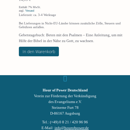
Enthält 7% MwSt.
zzgl.
Versand
Lieferzeit: ca. 3-4 Werktage
Bei Lieferungen in Nicht-EU-Länder können zusätzliche Zölle, Steuern und
Gebühren anfallen.
Gebetstagebuch: Beten mit den Psalmen – Eine Anleitung, um mit
Hilfe der Bibel in der Nähe zu Gott, zu wachsen.
In den Warenkorb
Hour of Power Deutschland
Verein zur Förderung der Verkündigung
des Evangeliums e.V.
Steinerne Furt 78
D-86167 Augsburg
Tel.: (+49) 0 8 21 / 420 96 96
E-Mail:
info@hourofpower.de