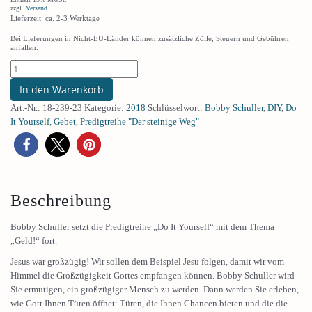
zzgl.
Versand
Lieferzeit: ca. 2-3 Werktage
Bei Lieferungen in Nicht-EU-Länder können zusätzliche Zölle, Steuern und Gebühren
anfallen.
In den Warenkorb
Art.-Nr.:
18-239-23
Kategorie:
2018
Schlüsselwort:
Bobby Schuller
,
DIY
,
Do
It Yourself
,
Gebet
,
Predigtreihe "Der steinige Weg"
Beschreibung
Bobby Schuller setzt die Predigtreihe „Do It Yourself“ mit dem Thema
„Geld!“ fort.
Jesus war großzügig! Wir sollen dem Beispiel Jesu folgen, damit wir vom
Himmel die Großzügigkeit Gottes empfangen können. Bobby Schuller wird
Sie ermutigen, ein großzügiger Mensch zu werden. Dann werden Sie erleben,
wie Gott Ihnen Türen öffnet: Türen, die Ihnen Chancen bieten und die die