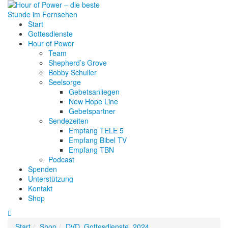
Start
Gottesdienste
Hour of Power
Team
Shepherd’s Grove
Bobby Schuller
Seelsorge
Gebetsanliegen
New Hope Line
Gebetspartner
Sendezeiten
Empfang TELE 5
Empfang Bibel TV
Empfang TBN
Podcast
Spenden
Unterstützung
Kontakt
Shop
Start
Shop
DVD
,
Gottesdienste
,
2024