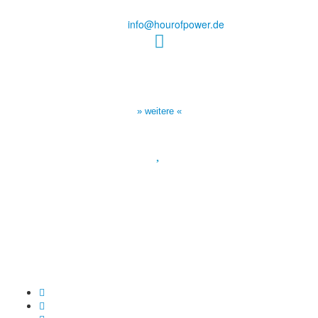
Tel.: (+49) 0 8 21 / 420 96 96
E-Mail:
info@hourofpower.de
Sendezeiten Hour of Power
10:30 Uhr auf TELE 5,
17:00 Uhr auf Bibel TV
» weitere «
Spendenkonto
:
Baden-Württembergische Bank
BLZ: 600 501 01
Konto: 28 94 829
IBAN: DE43600501010002894829
BIC: SOLADEST600