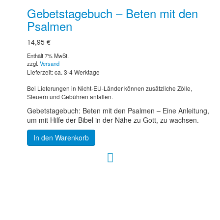
Gebetstagebuch – Beten mit den
Psalmen
14,95
€
Enthält 7% MwSt.
zzgl.
Versand
Lieferzeit: ca. 3-4 Werktage
Bei Lieferungen in Nicht-EU-Länder können zusätzliche Zölle,
Steuern und Gebühren anfallen.
Gebetstagebuch: Beten mit den Psalmen – Eine Anleitung,
um mit Hilfe der Bibel in der Nähe zu Gott, zu wachsen.
In den Warenkorb
Hour of Power Deutschland
Verein zur Förderung der Verkündigung
des Evangeliums e.V.
Steinerne Furt 78
D-86167 Augsburg