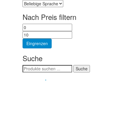
Nach Preis filtern
Min.
Max.
Preis
Preis
Eingrenzen
Suche
Suchen
Suche
nach:
Spendenkonto
:
Baden-Württembergische Bank
BLZ: 600 501 01
Konto: 28 94 829
IBAN: DE43600501010002894829
BIC: SOLADEST600