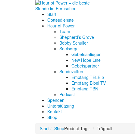
Start
Gottesdienste
Hour of Power
Team
Shepherd’s Grove
Bobby Schuller
Seelsorge
Gebetsanliegen
New Hope Line
Gebetspartner
Sendezeiten
Empfang TELE 5
Empfang Bibel TV
Empfang TBN
Podcast
Spenden
Unterstützung
Kontakt
Shop
Start
Shop
Product Tag -
Trägheit