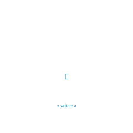
Sendezeiten Hour of Power
10:30 Uhr auf TELE 5,
17:00 Uhr auf Bibel TV
» weitere «