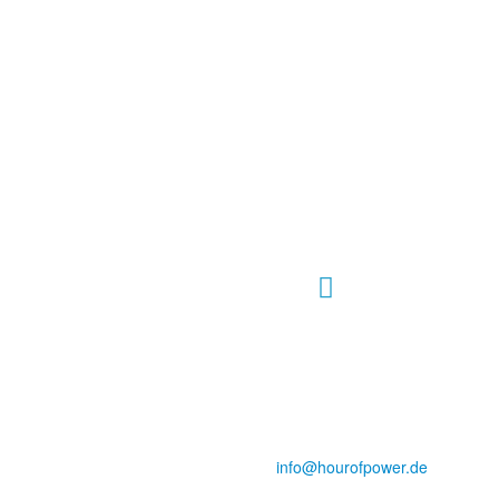
Hour of Power Deutschland
Verein zur Förderung der Verkündigung
des Evangeliums e.V.
Steinerne Furt 78
D-86167 Augsburg
Tel.: (+49) 0 8 21 / 420 96 96
E-Mail:
info@hourofpower.de