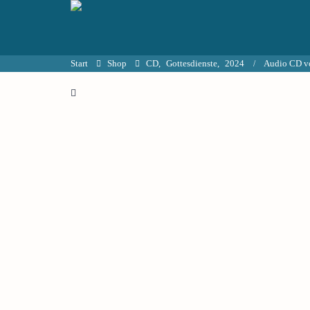
Start
Shop
CD
,
Gottesdienste
,
2024
Audio CD vo