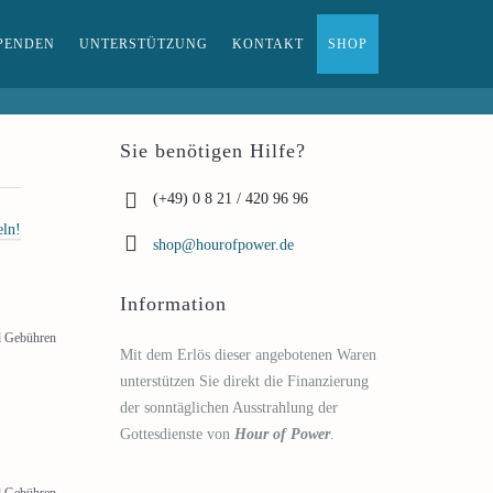
PENDEN
UNTERSTÜTZUNG
KONTAKT
SHOP
Sie benötigen Hilfe?
(+49) 0 8 21 / 420 96 96
eln!
shop@hourofpower.de
Information
nd Gebühren
Mit dem Erlös dieser angebotenen Waren
unterstützen Sie direkt die Finanzierung
der sonntäglichen Ausstrahlung der
Gottesdienste von
Hour of Power
.
nd Gebühren