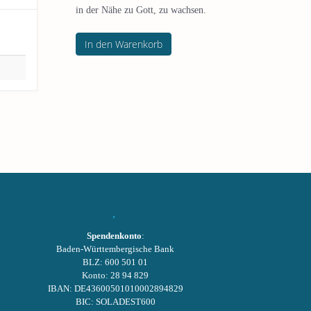
in der Nähe zu Gott, zu wachsen.
In den Warenkorb
Spendenkonto
:
Baden-Württembergische Bank
BLZ: 600 501 01
Konto: 28 94 829
IBAN: DE43600501010002894829
BIC: SOLADEST600