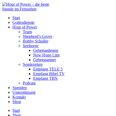
Start
Gottesdienste
Hour of Power
Team
Shepherd’s Grove
Bobby Schuller
Seelsorge
Gebetsanliegen
New Hope Line
Gebetspartner
Sendezeiten
Empfang TELE 5
Empfang Bibel TV
Empfang TBN
Podcast
Spenden
Unterstützung
Kontakt
Shop
Start
Shop