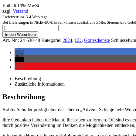
Enthält 19% MwSt.
zzgl.
Versand
Lieferzeit: ca. 3-4 Werktage
Bei Lieferungen in Nicht-EU-Länder können zusätzliche Zölle, Steuern und Gebü
In den Warenkorb
Art.-Nr.:
24-630-48
Kategorie:
2024
,
CD
,
Gottesdienste
Schlüsselwor
Beschreibung
Zusätzliche Informationen
Beschreibung
Bobby Schuller predigt über das Thema „Advent: Schlage tiefe Wurze
Ihre Gedanken haben die Macht, Ihr Leben zu formen. Oft sind es negat
durch positive Veränderung im Denken die Möglichkeiten entdecken, di
Erleben Sie Hour of Power mit Bobby Schuller – der Gottesdienst, der