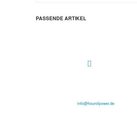
PASSENDE ARTIKEL
Hour of Power Deutschland
Verein zur Förderung der Verkündigung
des Evangeliums e.V.
Steinerne Furt 78
D-86167 Augsburg
Tel.: (+49) 0 8 21 / 420 96 96
E-Mail:
info@hourofpower.de