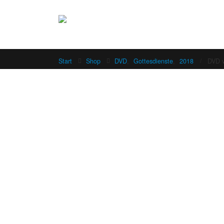
Start
Shop
DVD
,
Gottesdienste
,
2018
DVD v