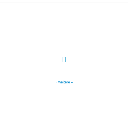
Sendezeiten Hour of Power
10:30 Uhr auf TELE 5,
17:00 Uhr auf Bibel TV
» weitere «