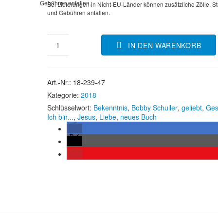
Gebühren anfallen.
Bei Lieferungen in Nicht-EU-Länder können zusätzliche Zölle, S
und Gebühren anfallen.
IN DEN WARENKORB
Art.-Nr.:
18-239-47
Kategorie:
2018
Schlüsselwort:
Bekenntnis
,
Bobby Schuller
,
geliebt
,
Ges
Ich bin...
,
Jesus
,
Liebe
,
neues Buch