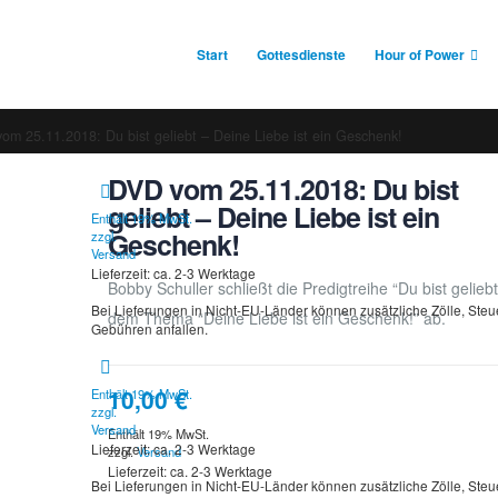
Start
Gottesdienste
Hour of Power
om 25.11.2018: Du bist geliebt – Deine Liebe ist ein Geschenk!
DVD vom 25.11.2018: Du bist
geliebt – Deine Liebe ist ein
Enthält 19% MwSt.
Geschenk!
zzgl.
Versand
Lieferzeit: ca. 2-3 Werktage
Bobby Schuller schließt die Predigtreihe “Du bist geliebt
Bei Lieferungen in Nicht-EU-Länder können zusätzliche Zölle, Ste
dem Thema “Deine Liebe ist ein Geschenk!” ab.
Gebühren anfallen.
10,00
€
Enthält 19% MwSt.
zzgl.
Versand
Enthält 19% MwSt.
Lieferzeit: ca. 2-3 Werktage
zzgl.
Versand
Lieferzeit: ca. 2-3 Werktage
Bei Lieferungen in Nicht-EU-Länder können zusätzliche Zölle, Ste