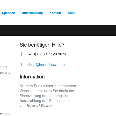
Spenden
Unterstützung
Kontakt
Shop
Sie benötigen Hilfe?
(+49) 0 8 21 / 420 96 96
shop@hourofpower.de
” mit
uern und
Information
Mit dem Erlös dieser angebotenen
Waren unterstützen Sie direkt die
Finanzierung der sonntäglichen
Ausstrahlung der Gottesdienste
von
Hour of Power
.
uern und