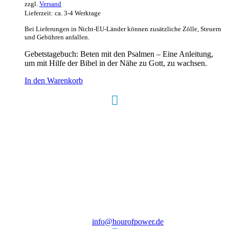
zzgl.
Versand
Lieferzeit: ca. 3-4 Werktage
Bei Lieferungen in Nicht-EU-Länder können zusätzliche Zölle, Steuern
und Gebühren anfallen.
Gebetstagebuch: Beten mit den Psalmen – Eine Anleitung,
um mit Hilfe der Bibel in der Nähe zu Gott, zu wachsen.
In den Warenkorb
Hour of Power Deutschland
Verein zur Förderung der Verkündigung
des Evangeliums e.V.
Steinerne Furt 78
D-86167 Augsburg
Tel.: (+49) 0 8 21 / 420 96 96
E-Mail:
info@hourofpower.de