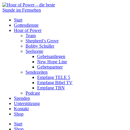
Start
Gottesdienste
Hour of Power
Team
Shepherd’s Grove
Bobby Schuller
Seelsorge
Gebetsanliegen
New Hope Line
Gebetspartner
Sendezeiten
Empfang TELE 5
Empfang Bibel TV
Empfang TBN
Podcast
Spenden
Unterstützung
Kontakt
Shop
Start
Shop