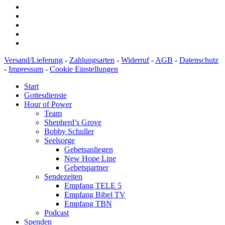
Versand/Lieferung
-
Zahlungsarten
-
Widerruf
-
AGB
-
Datenschutz
-
Impressum
-
Cookie Einstellungen
Start
Gottesdienste
Hour of Power
Team
Shepherd’s Grove
Bobby Schuller
Seelsorge
Gebetsanliegen
New Hope Line
Gebetspartner
Sendezeiten
Empfang TELE 5
Empfang Bibel TV
Empfang TBN
Podcast
Spenden