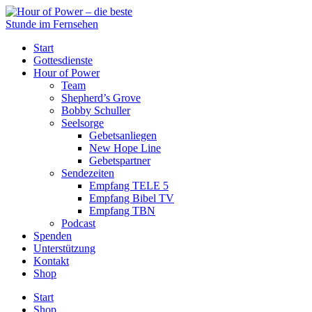
Start
Gottesdienste
Hour of Power
Team
Shepherd’s Grove
Bobby Schuller
Seelsorge
Gebetsanliegen
New Hope Line
Gebetspartner
Sendezeiten
Empfang TELE 5
Empfang Bibel TV
Empfang TBN
Podcast
Spenden
Unterstützung
Kontakt
Shop
Start
Shop