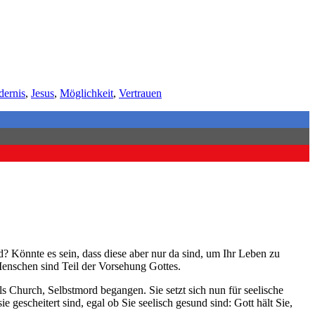
dernis
,
Jesus
,
Möglichkeit
,
Vertrauen
? Könnte es sein, dass diese aber nur da sind, um Ihr Leben zu
Menschen sind Teil der Vorsehung Gottes.
s Church, Selbstmord begangen. Sie setzt sich nun für seelische
 gescheitert sind, egal ob Sie seelisch gesund sind: Gott hält Sie,