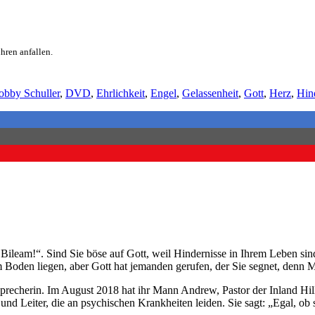
hren anfallen.
obby Schuller
,
DVD
,
Ehrlichkeit
,
Engel
,
Gelassenheit
,
Gott
,
Herz
,
Hin
ileam!“. Sind Sie böse auf Gott, weil Hindernisse in Ihrem Leben sind
m Boden liegen, aber Gott hat jemanden gerufen, der Sie segnet, denn 
Sprecherin. Im August 2018 hat ihr Mann Andrew, Pastor der Inland Hill
d Leiter, die an psychischen Krankheiten leiden. Sie sagt: „Egal, ob sie