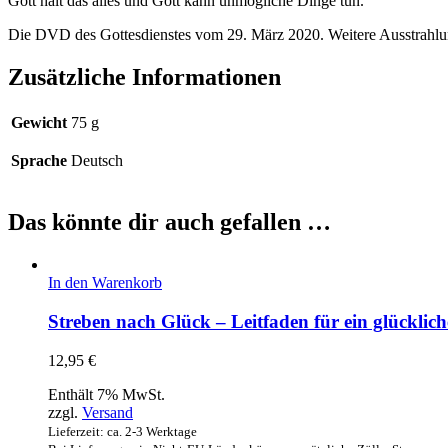
Gott hält das alles und Gott kann unmögliche Dinge tun.“
Die DVD des Gottesdienstes vom 29. März 2020. Weitere Ausstrahlu
Zusätzliche Informationen
Gewicht
75 g
Sprache
Deutsch
Das könnte dir auch gefallen …
In den Warenkorb
Streben nach Glück – Leitfaden für ein glücklic
12,95
€
Enthält 7% MwSt.
zzgl.
Versand
Lieferzeit: ca. 2-3 Werktage